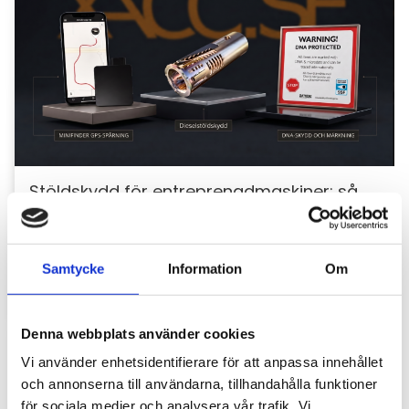
Stöldskydd för entreprenadmaskiner: så
skyddar du din maskin och utrustning
För entreprenörer är maskinerna hjärtat i
verksamheten. Därför är det viktigt att skydda dem
Samtycke
Information
Om
mot stölder och skador som kan orsaka kostsamma
avbrott....
Denna webbplats använder cookies
Vi använder enhetsidentifierare för att anpassa innehållet
och annonserna till användarna, tillhandahålla funktioner
för sociala medier och analysera vår trafik. Vi