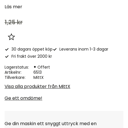
Läs mer
Nedsatt pris:
Ordinarie pris:
1,25
kr
Lägg till i favoriter
30 dagars öppet köp
Leverans inom 1-3 dagar
Fri frakt över 2000 kr
Lagerstatus
Offert
Artikelnr
6513
Tillverkare
MittX
Visa alla produkter från MittX
Ge ett omdöme!
Ge din maskin ett snyggt uttryck med en