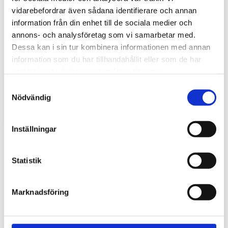
vidarebefordrar även sådana identifierare och annan
information från din enhet till de sociala medier och
annons- och analysföretag som vi samarbetar med.
Dessa kan i sin tur kombinera informationen med annan
Hyttbord till traktorn, den lilla detaljen som
information som du har tillhandahållit eller som de har
gör stor skillnad i vardagen
samlat in när du har använt deras tjänster.
S
Traktorhytten är för många mer än bara en plats där
Nödvändig
arbetet utförs. Det är kontoret, fikarummet och ibland
a
även lunchplatsen under långa arbetsdagar....
m
t
Inställningar
y
c
k
Statistik
e
s
Marknadsföring
v
a
l