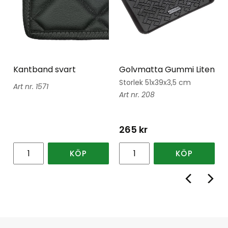
Kantband svart
Golvmatta Gummi Liten
Storlek 51x39x3,5 cm
1571
208
265
kr
KÖP
KÖP