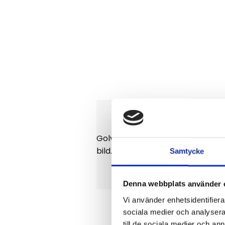
Golvmatta till Liugong 922E-950
bild.
Samtycke
Denna webbplats använder 
Vi använder enhetsidentifierar
sociala medier och analysera 
till de sociala medier och a