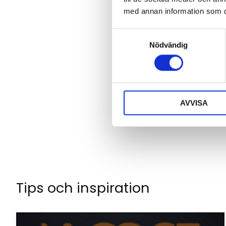
med annan information som du 
S
Nödvändig
a
m
Klicka på en stjä
t
y
c
AVVISA
k
e
s
v
a
l
Tips och inspiration