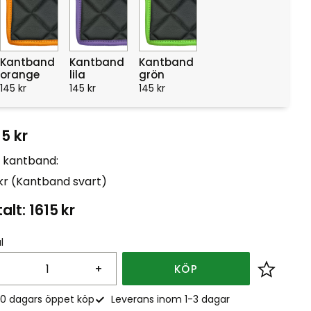
Kantband
Kantband
Kantband
orange
lila
grön
145
kr
145
kr
145
kr
15
kr
t kantband:
 kr (Kantband svart)
alt:
1615
kr
l
+
KÖP
Lägg till
0 dagars öppet köp
Leverans inom 1-3 dagar