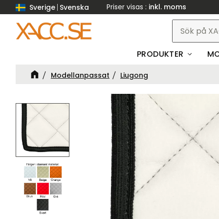
Priser visas
inkl. moms
Sverige
Svenska
PRODUKTER
MO
Modellanpassat
Liugong