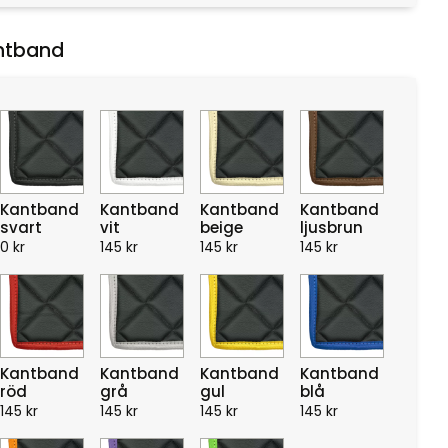
ntband
Kantband
Kantband
Kantband
Kantband
svart
vit
beige
ljusbrun
0
kr
145
kr
145
kr
145
kr
Kantband
Kantband
Kantband
Kantband
röd
grå
gul
blå
145
kr
145
kr
145
kr
145
kr