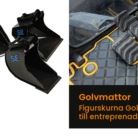
Golvmattor
Figurskurna Go
till entreprena