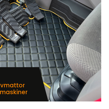
lvmattor
dmaskiner