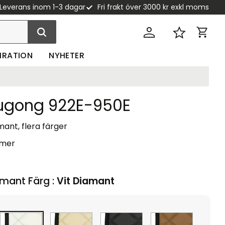
Leverans inom 1-3 dagar
Fri frakt över 3000 kr exkl moms
Kundva
Favoriter
PIRATION
NYHETER
iugong 922E-950E
ant, flera färger
 mer
mant Färg :
Vit Diamant