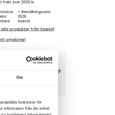
ri frakt över 2000 kr
rstatus
Beställningsvara
elnr
3529
erkare
Swextil
 alla produkter från Swextil
ett omdöme!
ad matta med stoppning, enligt
Om
andahålla funktioner för
n information från din enhet
 tur kombinera informationen