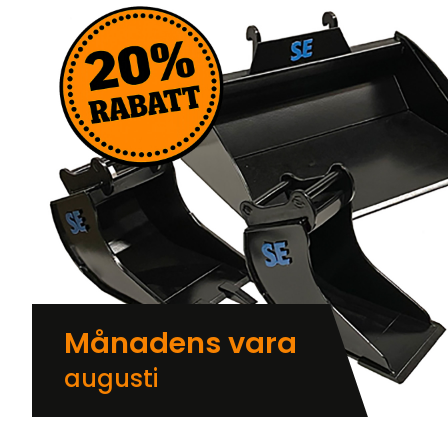
Månadens vara
augusti