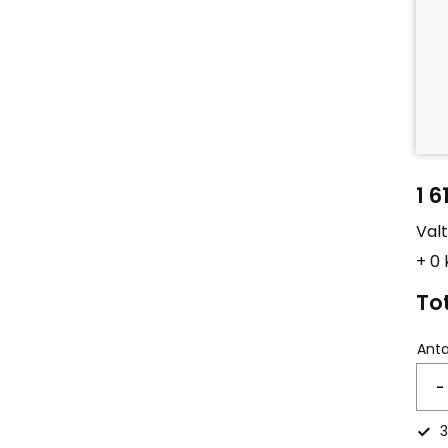
1 6
Val
+ 0
Tot
Anta
-
3