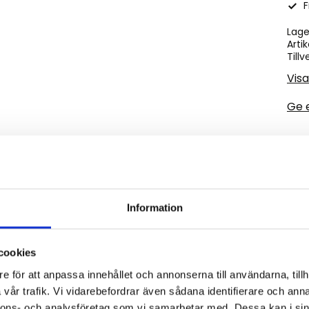
F
Lage
Artik
Tillv
Visa
Ge 
E. Matta med väldigt fin kvalité det är en diamantmönstr
Information
cookies
e för att anpassa innehållet och annonserna till användarna, tillh
vår trafik. Vi vidarebefordrar även sådana identifierare och anna
nnons- och analysföretag som vi samarbetar med. Dessa kan i sin