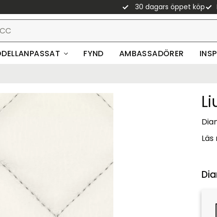
30 dagars öppet köp
DELLANPASSAT
FYND
AMBASSADÖRER
INS
L
Diam
Läs
Dia