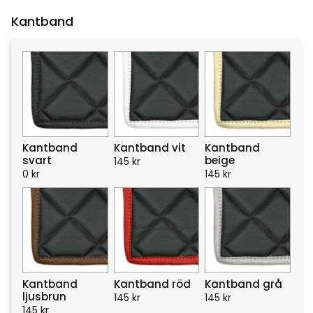
Kantband
Kantband
Kantband vit
Kantband
svart
beige
145
kr
0
kr
145
kr
Kantband
Kantband röd
Kantband grå
ljusbrun
145
kr
145
kr
145
kr