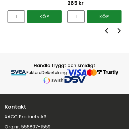
265
kr
KÖP
KÖP
Handla tryggt och smidigt
Faktura
Delbetalning
Kontakt
XACC Products AB
Org.nr. 556897-1559