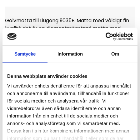
Golvmatta till Liugong 9035E. Matta med väldigt fin
kvalité det är en diamantmönstrad matta med
stoppning, enligt bild.
Samtycke
Information
Om
Omdömen
Denna webbplats använder cookies
Vi använder enhetsidentifierare för att anpassa innehållet
och annonserna till användarna, tillhandahålla funktioner
Du
för sociala medier och analysera vår trafik. Vi
vidarebefordrar även sådana identifierare och annan
Klicka på en stjärna för att sätta ditt betyg
information från din enhet till de sociala medier och
annons- och analysföretag som vi samarbetar med.
Dessa kan i sin tur kombinera informationen med annan
information som du har tillhandahållit eller som de har