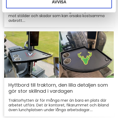
AVVISA
För entreprenörer är maskinerna hjärtat i
verksamheten. Därför är det viktigt att skydda dem
mot stölder och skador som kan orsaka kostsamma
avbrott....
Hyttbord till traktorn, den lilla detaljen som
gör stor skillnad i vardagen
Traktorhytten är för många mer än bara en plats där
arbetet utförs. Det är kontoret, fikarummet och ibland
även lunchplatsen under långa arbetsdagar....