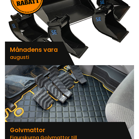
Månadens vara
augusti
Golvmattor
Figurskurna Golvmattor till