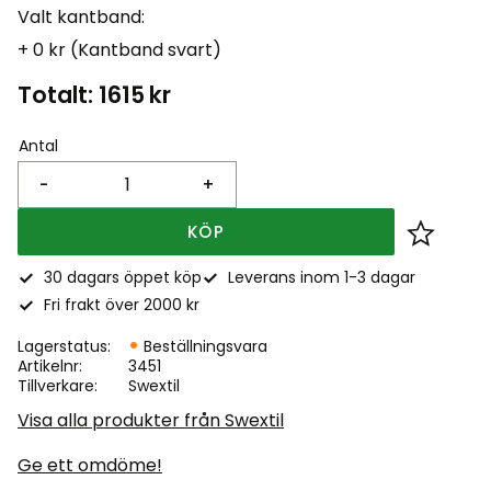
Valt kantband:
+ 0 kr (Kantband svart)
Totalt:
1615
kr
Antal
-
+
KÖP
Lägg till
30 dagars öppet köp
Leverans inom 1-3 dagar
Fri frakt över 2000 kr
Lagerstatus
Beställningsvara
Artikelnr
3451
Tillverkare
Swextil
Visa alla produkter från Swextil
Ge ett omdöme!