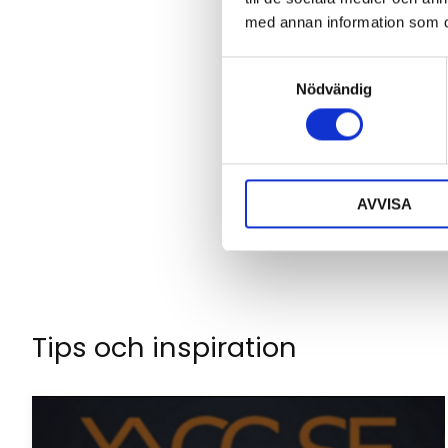
med annan information som du 
S
Nödvändig
a
Klicka på en stjä
m
t
y
c
AVVISA
k
e
s
v
a
l
Tips och inspiration