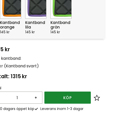
Kantband
Kantband
Kantband
orange
lila
grön
145
kr
145
kr
145
kr
15
kr
t kantband:
 kr (Kantband svart)
alt:
1315
kr
l
+
KÖP
Lägg till
0 dagars öppet köp
Leverans inom 1-3 dagar