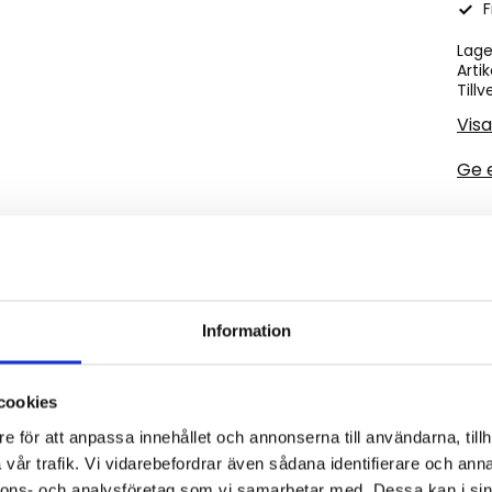
F
Lage
Artik
Tillv
Visa
Ge 
tta med väldigt fin kvalité det är en diamantmönstrad mat
Information
cookies
e för att anpassa innehållet och annonserna till användarna, tillh
vår trafik. Vi vidarebefordrar även sådana identifierare och anna
Omdömen
nnons- och analysföretag som vi samarbetar med. Dessa kan i sin