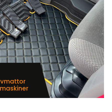
lvmattor
dmaskiner