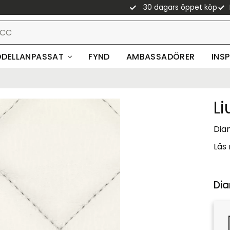
30 dagars öppet köp
DELLANPASSAT
FYND
AMBASSADÖRER
INS
L
Diam
Läs
Dia