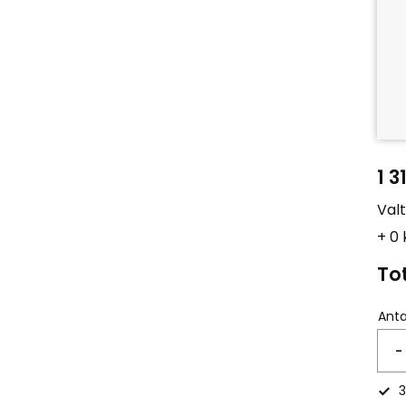
1 3
Val
+ 0
Tot
Anta
-
3