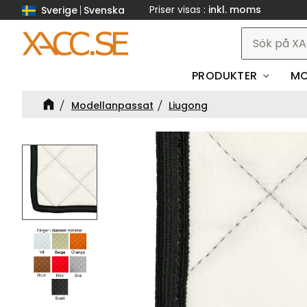
Priser visas
inkl. moms
Sverige
Svenska
PRODUKTER
MO
Modellanpassat
Liugong