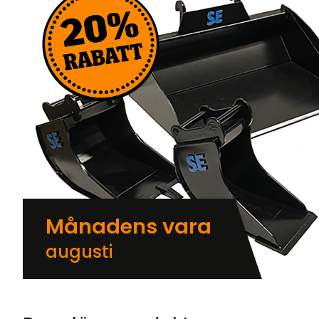
Månadens vara
augusti