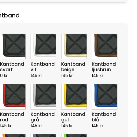
ntband
Kantband
Kantband
Kantband
Kantband
svart
vit
beige
ljusbrun
0
kr
145
kr
145
kr
145
kr
Kantband
Kantband
Kantband
Kantband
röd
grå
gul
blå
145
kr
145
kr
145
kr
145
kr