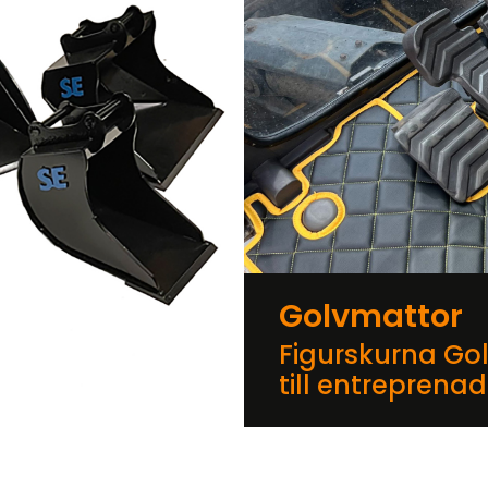
Golvmattor
Figurskurna Go
till entreprena