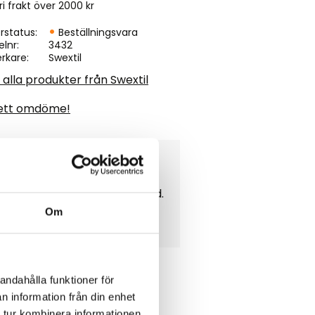
ri frakt över 2000 kr
rstatus
Beställningsvara
elnr
3432
erkare
Swextil
 alla produkter från Swextil
ett omdöme!
ta med stoppning, enligt bild.
Om
andahålla funktioner för
n information från din enhet
 tur kombinera informationen