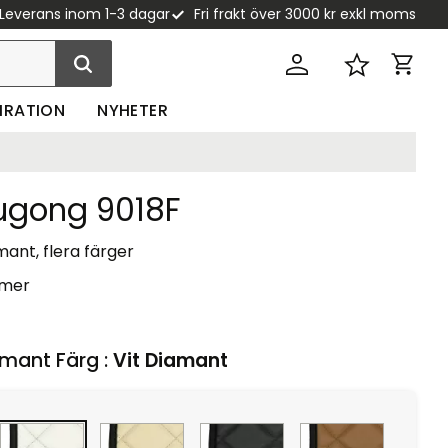
Leverans inom 1-3 dagar
Fri frakt över 3000 kr exkl moms
Kundva
Favoriter
PIRATION
NYHETER
iugong 9018F
ant, flera färger
 mer
mant Färg :
Vit Diamant