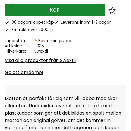
KÖP
Lägg till
30 dagars öppet köp
Leverans inom 1-3 dagar
Fri frakt över 2000 kr
Lagerstatus
Beställningsvara
Artikelnr
11035
Tillverkare
Swextil
Visa alla produkter från Swextil
Ge ett omdöme!
Mattan är perfekt för dig som vill jobba med skor
eller utan. Undersidan av mattan är täckt med
plastkuddar som gör att det bildas en spalt mellan
mattan och original golvet, om det kommer in
vatten på mattan rinner detta igenom och lägger