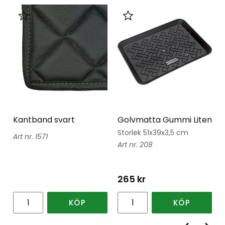
Lägg till i favoriter
Lägg till i favoriter
Kantband svart
Golvmatta Gummi Liten
Storlek 51x39x3,5 cm
1571
208
265
kr
KÖP
KÖP