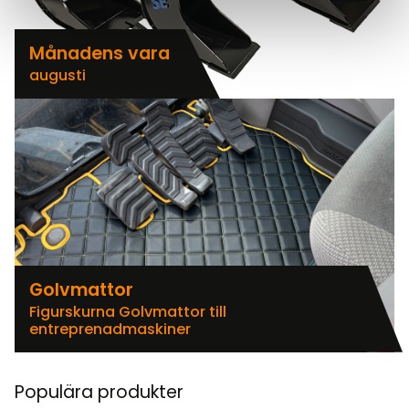
Månadens vara
augusti
Golvmattor
Figurskurna Golvmattor till
entreprenadmaskiner
Populära produkter