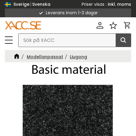
Priser visas
inkl. moms
Sverige
Svenska
Leverans inom 1-3 dagar
Meny
Kund
Favorit
Modellanpassat
Liugong