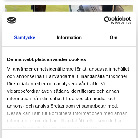
Samtycke
Information
Om
Denna webbplats använder cookies
Hyttbord till traktorn, den lilla detaljen som
Vi använder enhetsidentifierare för att anpassa innehållet
gör stor skillnad i vardagen
och annonserna till användarna, tillhandahålla funktioner
för sociala medier och analysera vår trafik. Vi
Traktorhytten är för många mer än bara en plats där
arbetet utförs. Det är kontoret, fikarummet och ibland
vidarebefordrar även sådana identifierare och annan
även lunchplatsen under långa arbetsdagar....
information från din enhet till de sociala medier och
annons- och analysföretag som vi samarbetar med.
Dessa kan i sin tur kombinera informationen med annan
information som du har tillhandahållit eller som de har
samlat in när du har använt deras tjänster.
S