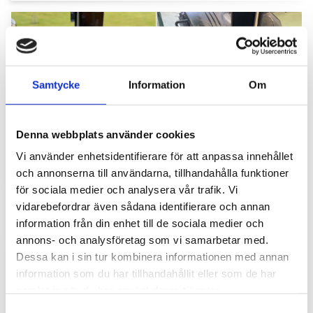
Samtycke
Information
Om
Denna webbplats använder cookies
Hyttbord till traktorn, den lilla detaljen som
Vi använder enhetsidentifierare för att anpassa innehållet
gör stor skillnad i vardagen
och annonserna till användarna, tillhandahålla funktioner
för sociala medier och analysera vår trafik. Vi
Traktorhytten är för många mer än bara en plats där
arbetet utförs. Det är kontoret, fikarummet och ibland
vidarebefordrar även sådana identifierare och annan
även lunchplatsen under långa arbetsdagar....
information från din enhet till de sociala medier och
annons- och analysföretag som vi samarbetar med.
Dessa kan i sin tur kombinera informationen med annan
information som du har tillhandahållit eller som de har
samlat in när du har använt deras tjänster.
S