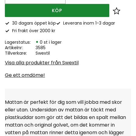
KÖP
Lägg till
30 dagars öppet köp
Leverans inom 1-3 dagar
Fri frakt över 2000 kr
Lagerstatus
0 st i lager
Artikelnr
3585
Tillverkare
Swextil
Visa alla produkter från Swextil
Ge ett omdöme!
Mattan är perfekt för dig som vill jobba med skor
eller utan. Undersidan av mattan är täckt med
plastkuddar som gör att det bildas en spalt mellan
mattan och original golvet, om det kommer in
vatten på mattan rinner detta igenom och lägger