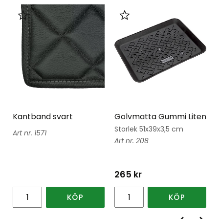
Lägg till i favoriter
Lägg till i favoriter
Kantband svart
Golvmatta Gummi Liten
Storlek 51x39x3,5 cm
1571
208
265
kr
KÖP
KÖP