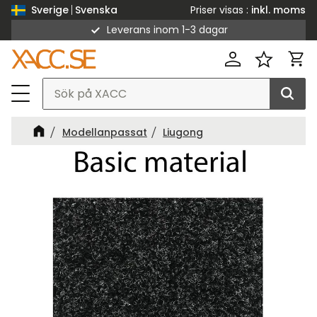
Priser visas
inkl. moms
Sverige
Svenska
Leverans inom 1-3 dagar
Meny
Kund
Favorit
Modellanpassat
Liugong