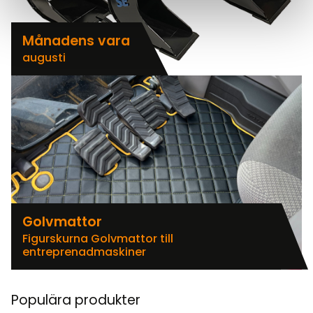
Månadens vara
augusti
Golvmattor
Figurskurna Golvmattor till
entreprenadmaskiner
Populära produkter