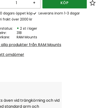
+
KÖP
Lägg till
0 dagars öppet köp
Leverans inom 1-3 dagar
ri frakt över 2000 kr
rstatus
2 st i lager
elnr
318
erkare
RAM Mounts
a alla produkter från RAM Mounts
ett omdöme!
ts även vid trängkörning och vid
med standard arm och