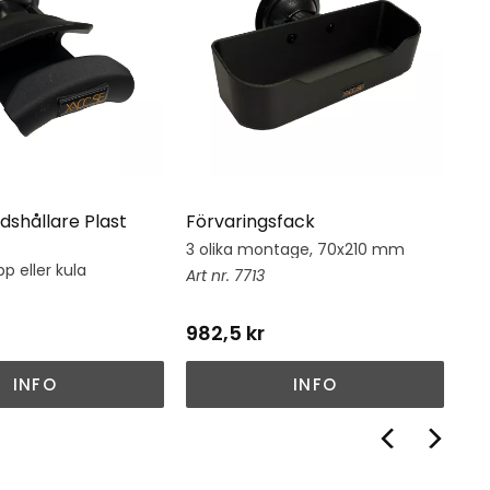
dshållare Plast
Förvaringsfack
Hj
3 olika montage, 70x210 mm
Hj
su
p eller kula
7713
982,5
kr
1 
INFO
INFO