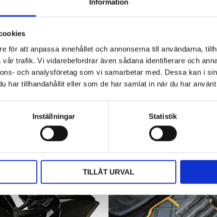
Information
Hyttbord till traktorn, den lilla detaljen
som gör stor skillnad i vardagen
cookies
Traktorhytten är för många mer än bara en plats där
arbetet utförs. Det är kontoret, fikarummet och ibland
e för att anpassa innehållet och annonserna till användarna, tillh
även lunchplatsen under långa arbetsdagar....
vår trafik. Vi vidarebefordrar även sådana identifierare och anna
nnons- och analysföretag som vi samarbetar med. Dessa kan i sin
har tillhandahållit eller som de har samlat in när du har använt 
Inställningar
Statistik
TILLÅT URVAL