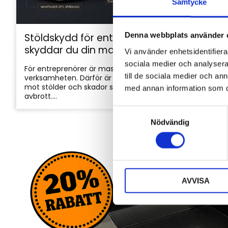
Samtycke
Denna webbplats använder 
Stöldskydd för entreprenadmaskiner: så
skyddar du din maskin och utrustning
Vi använder enhetsidentifierar
sociala medier och analysera 
För entreprenörer är maskinerna hjärtat i
till de sociala medier och a
verksamheten. Därför är det viktigt att skydda dem
mot stölder och skador som kan orsaka kostsamma
med annan information som du 
avbrott....
S
Nödvändig
a
m
t
y
c
AVVISA
k
e
s
v