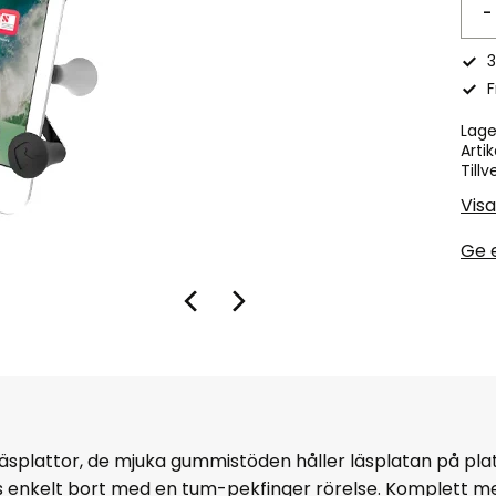
-
3
F
Lage
Artik
Tillv
Vis
Ge 
 läsplattor, de mjuka gummistöden håller läsplatan på pla
s enkelt bort med en tum-pekfinger rörelse. Komplett 