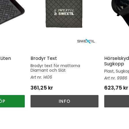
Liten
Brodyr Text
Hörselskyd
Sugkopp
Brodyr text för mattorna
Diamant och Slät
Plast, Sugkop
1406
9986
361,25
kr
623,75
kr
ÖP
INFO