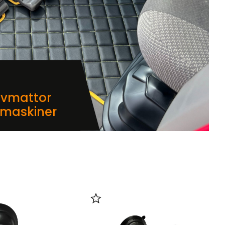
lvmattor
dmaskiner
i favoriter
Lägg till i favoriter