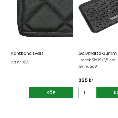
Kantband svart
Golvmatta Gummi 
Storlek 51x39x3,5 cm
1571
208
265
kr
KÖP
K