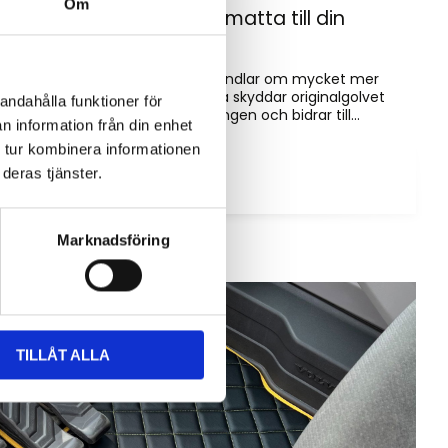
Om
Hur väljer du rätt golvmatta till din
entreprenadmaskin?
Golvmatta i maskinhytten handlar om mycket mer
än bara utseende. Rätt matta skyddar originalgolvet
andahålla funktioner för
mot slitage, förenklar rengöringen och bidrar till...
n information från din enhet
 tur kombinera informationen
deras tjänster.
Marknadsföring
TILLÅT ALLA