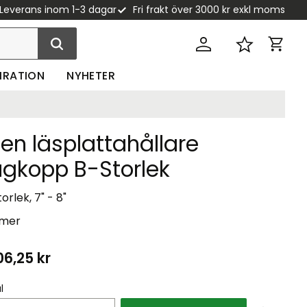
Leverans inom 1-3 dagar
Fri frakt över 3000 kr exkl moms
Kundva
Favoriter
PIRATION
NYHETER
ten läsplattahållare
ugkopp B-Storlek
orlek, 7" - 8"
 mer
06,25
kr
l