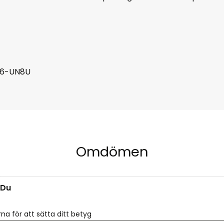
66-UN8U
Omdömen
Du
rna för att sätta ditt betyg