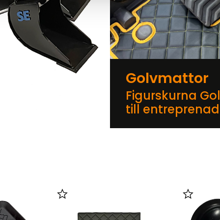
Golvmattor
Figurskurna Go
till entreprena
er
Lägg till i favoriter
Lägg till 