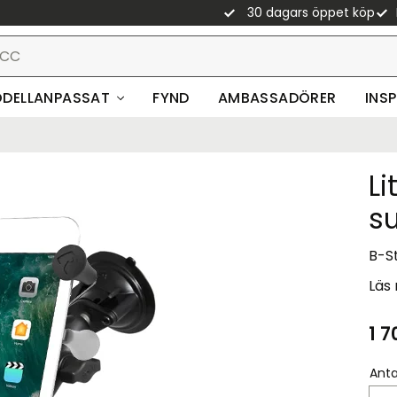
30 dagars öppet köp
DELLANPASSAT
FYND
AMBASSADÖRER
INS
Li
s
B-St
Läs
1 7
Anta