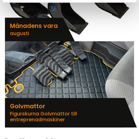
Månadens vara
augusti
Golvmattor
Figurskurna Golvmattor till
entreprenadmaskiner