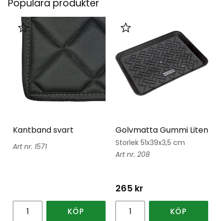
Populära produkter
Lägg till i favoriter
Lägg till i favoriter
Kantband svart
Golvmatta Gummi Liten
Storlek 51x39x3,5 cm
1571
208
265
kr
KÖP
KÖP