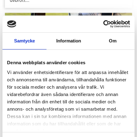
avbrott....
Samtycke
Information
Om
Denna webbplats använder cookies
Vi använder enhetsidentifierare för att anpassa innehållet
Hyttbord till traktorn, den lilla detaljen som
och annonserna till användarna, tillhandahålla funktioner
gör stor skillnad i vardagen
för sociala medier och analysera vår trafik. Vi
Traktorhytten är för många mer än bara en plats där
vidarebefordrar även sådana identifierare och annan
arbetet utförs. Det är kontoret, fikarummet och ibland
information från din enhet till de sociala medier och
även lunchplatsen under långa arbetsdagar....
annons- och analysföretag som vi samarbetar med.
Dessa kan i sin tur kombinera informationen med annan
information som du har tillhandahållit eller som de har
samlat in när du har använt deras tjänster.