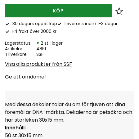
KÖP
Lägg till
30 dagars öppet köp
Leverans inom 1-3 dagar
Fri frakt över 2000 kr
Lagerstatus
2 st i lager
Artikelnr
4851
Tillverkare
SSF
Visa alla produkter från SSF
Ge ett omdöme!
Med dessa dekaler talar du om för tjuven att dina
föremål är DNA-märkta. Dekalerna är petsäkra och
har storleken 30x15 mm.
Innehåll:
50 st 30x15 mm