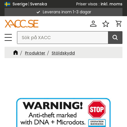
Priser visas
inkl. moms
Sverige
Svenska
Leverans inom 1-3 dagar
Meny
Kund
Favorit
Produkter
Stöldskydd