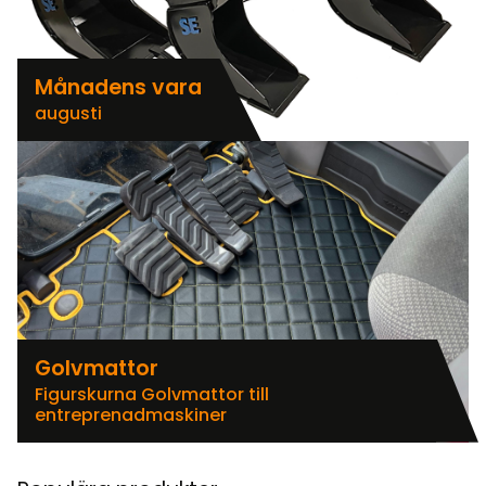
Månadens vara
augusti
Golvmattor
Figurskurna Golvmattor till
entreprenadmaskiner