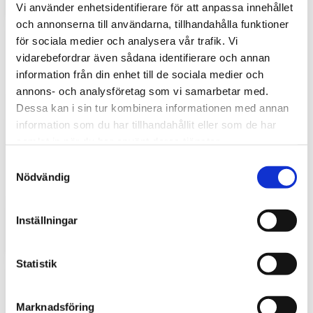
Vi använder enhetsidentifierare för att anpassa innehållet
och annonserna till användarna, tillhandahålla funktioner
för sociala medier och analysera vår trafik. Vi
vidarebefordrar även sådana identifierare och annan
information från din enhet till de sociala medier och
annons- och analysföretag som vi samarbetar med.
Dessa kan i sin tur kombinera informationen med annan
information som du har tillhandahållit eller som de har
samlat in när du har använt deras tjänster.
S
Hyttbord till traktorn, den lilla detaljen som
Nödvändig
a
gör stor skillnad i vardagen
m
Traktorhytten är för många mer än bara en plats där
t
Inställningar
arbetet utförs. Det är kontoret, fikarummet och ibland
y
även lunchplatsen under långa arbetsdagar....
c
k
Statistik
e
s
Marknadsföring