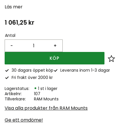
Läs mer
1 061,25
kr
Antal
-
+
KÖP
Lägg till
30 dagars öppet köp
Leverans inom 1-3 dagar
Fri frakt över 2000 kr
Lagerstatus
1 st i lager
Artikelnr
107
Tillverkare
RAM Mounts
Visa alla produkter från RAM Mounts
Ge ett omdöme!