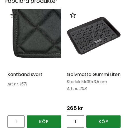
Populära produkter
Lägg till i favoriter
Lägg till i favoriter
Kantband svart
Golvmatta Gummi Liten
Storlek 51x39x3,5 cm
1571
208
265
kr
KÖP
KÖP