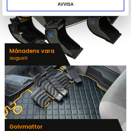
AVVISA
Månadens vara
augusti
Golvmattor