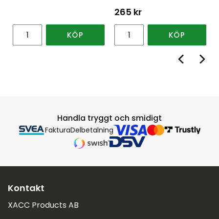
265
kr
KÖP
KÖP
Handla tryggt och smidigt
Faktura
Delbetalning
Kontakt
XACC Products AB