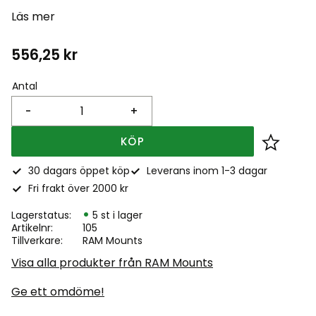
Läs mer
556,25
kr
Antal
-
+
KÖP
Lägg till
30 dagars öppet köp
Leverans inom 1-3 dagar
Fri frakt över 2000 kr
Lagerstatus
5 st i lager
Artikelnr
105
Tillverkare
RAM Mounts
Visa alla produkter från RAM Mounts
Ge ett omdöme!