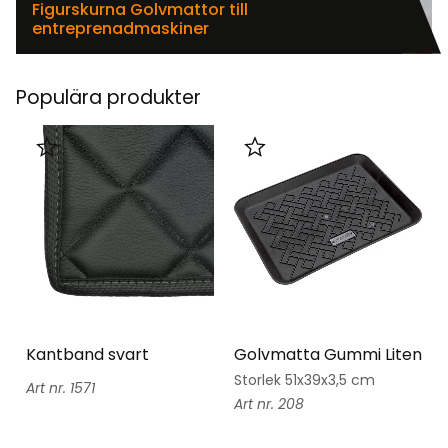
Figurskurna Golvmattor till
entreprenadmaskiner
Populära produkter
Lägg till i favoriter
Lägg till i favoriter
Kantband svart
Golvmatta Gummi Liten
Storlek 51x39x3,5 cm
1571
208