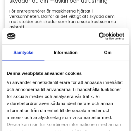
skyddar du din maskin och utrustning
För entreprenörer är maskinerna hjärtat i
verksamheten. Därför är det viktigt att skydda dem
mot stölder och skador som kan orsaka kostsamma
avbrott....
Samtycke
Information
Om
Denna webbplats använder cookies
Vi använder enhetsidentifierare för att anpassa innehållet
och annonserna till användarna, tillhandahålla funktioner
för sociala medier och analysera vår trafik. Vi
Hyttbord till traktorn, den lilla detaljen som
vidarebefordrar även sådana identifierare och annan
gör stor skillnad i vardagen
information från din enhet till de sociala medier och
Traktorhytten är för många mer än bara en plats där
annons- och analysföretag som vi samarbetar med.
arbetet utförs. Det är kontoret, fikarummet och ibland
Dessa kan i sin tur kombinera informationen med annan
även lunchplatsen under långa arbetsdagar....