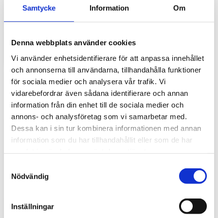
Hyttbord till traktorn, den lilla detaljen som
Samtycke
Information
Om
gör stor skillnad i vardagen
Traktorhytten är för många mer än bara en plats där
arbetet utförs. Det är kontoret, fikarummet och ibland
Denna webbplats använder cookies
även lunchplatsen under långa arbetsdagar....
Vi använder enhetsidentifierare för att anpassa innehållet
och annonserna till användarna, tillhandahålla funktioner
för sociala medier och analysera vår trafik. Vi
vidarebefordrar även sådana identifierare och annan
information från din enhet till de sociala medier och
annons- och analysföretag som vi samarbetar med.
Dessa kan i sin tur kombinera informationen med annan
information som du har tillhandahållit eller som de har
samlat in när du har använt deras tjänster.
S
Hur väljer du rätt golvmatta till din
Nödvändig
a
entreprenadmaskin?
m
Golvmatta i maskinhytten handlar om mycket mer än
t
Inställningar
bara utseende. Rätt matta skyddar originalgolvet mot
y
slitage, förenklar rengöringen och bidrar till...