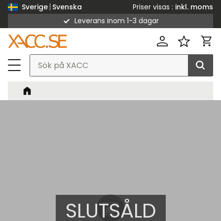
Priser visas
inkl. moms
Sverige
Svenska
Leverans inom 1-3 dagar
Meny
Kund
Favorit
SLUTSÅLD