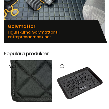
Golvmattor
Figurskurna Golvmattor till
entreprenadmaskiner
Populära produkter
Lägg till i favoriter
Lägg till i favoriter