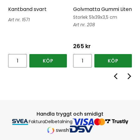
Kantband svart
Golvmatta Gummi Liten
Storlek 51x39x3,5 cm
1571
208
265
kr
KÖP
KÖP
Handla tryggt och smidigt
Faktura
Delbetalning