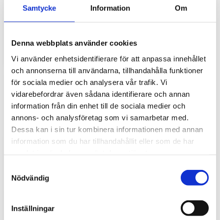
Hyttbord till traktorn, den lilla detaljen som
Samtycke
Information
Om
gör stor skillnad i vardagen
Traktorhytten är för många mer än bara en plats där
arbetet utförs. Det är kontoret, fikarummet och ibland
Denna webbplats använder cookies
även lunchplatsen under långa arbetsdagar....
Vi använder enhetsidentifierare för att anpassa innehållet
och annonserna till användarna, tillhandahålla funktioner
för sociala medier och analysera vår trafik. Vi
vidarebefordrar även sådana identifierare och annan
information från din enhet till de sociala medier och
annons- och analysföretag som vi samarbetar med.
Dessa kan i sin tur kombinera informationen med annan
information som du har tillhandahållit eller som de har
samlat in när du har använt deras tjänster.
S
Hur väljer du rätt golvmatta till din
Nödvändig
a
entreprenadmaskin?
m
Golvmatta i maskinhytten handlar om mycket mer än
t
Inställningar
bara utseende. Rätt matta skyddar originalgolvet mot
y
slitage, förenklar rengöringen och bidrar till...