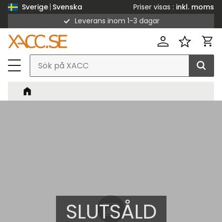
Priser visas
inkl. moms
Sverige
Svenska
Leverans inom 1-3 dagar
Meny
Kund
Favorit
SLUTSÅLD