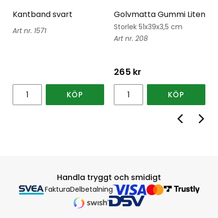
Kantband svart
Golvmatta Gummi Liten
Storlek 51x39x3,5 cm
1571
208
265
kr
KÖP
KÖP
Handla tryggt och smidigt
Faktura
Delbetalning