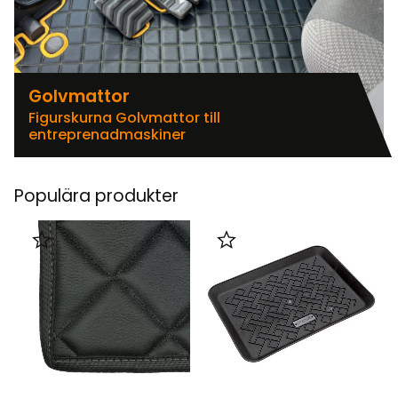
Golvmattor
Figurskurna Golvmattor till
entreprenadmaskiner
Populära produkter
Lägg till i favoriter
Lägg till i favoriter