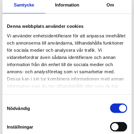
Hyttbord till traktorn, den lilla detaljen som
Samtycke
Information
Om
gör stor skillnad i vardagen
Traktorhytten är för många mer än bara en plats där
arbetet utförs. Det är kontoret, fikarummet och ibland
Denna webbplats använder cookies
även lunchplatsen under långa arbetsdagar....
Vi använder enhetsidentifierare för att anpassa innehållet
och annonserna till användarna, tillhandahålla funktioner
för sociala medier och analysera vår trafik. Vi
vidarebefordrar även sådana identifierare och annan
information från din enhet till de sociala medier och
annons- och analysföretag som vi samarbetar med.
Dessa kan i sin tur kombinera informationen med annan
information som du har tillhandahållit eller som de har
samlat in när du har använt deras tjänster.
S
Hur väljer du rätt golvmatta till din
Nödvändig
a
entreprenadmaskin?
m
Golvmatta i maskinhytten handlar om mycket mer än
t
Inställningar
bara utseende. Rätt matta skyddar originalgolvet mot
y
slitage, förenklar rengöringen och bidrar till...