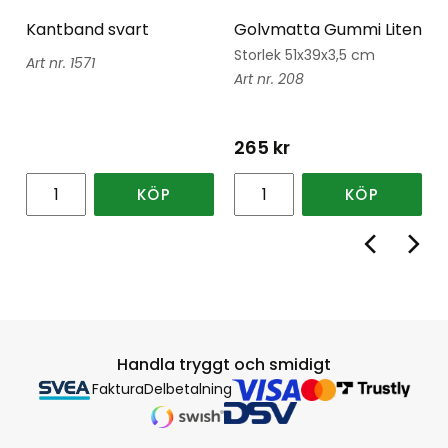
Kantband svart
Golvmatta Gummi Liten
Storlek 51x39x3,5 cm
1571
208
265
kr
KÖP
KÖP
Handla tryggt och smidigt
Faktura
Delbetalning