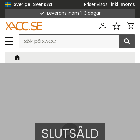
Priser visas
inkl. moms
Sverige
Svenska
Leverans inom 1-3 dagar
Meny
Kund
Favorit
SLUTSÅLD