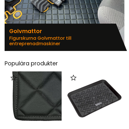
Golvmattor
Figurskurna Golvmattor till
entreprenadmaskiner
Populära produkter
Lägg till i favoriter
Lägg till i favoriter