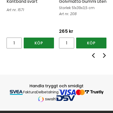
Kantband svart
Golvmatta Gummi Liten
Storlek 51x39x3,5 cm
1571
208
265
kr
KÖP
KÖP
Handla tryggt och smidigt
Faktura
Delbetalning