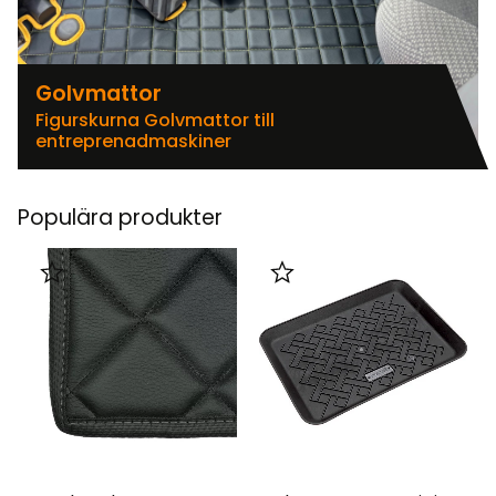
Golvmattor
Figurskurna Golvmattor till
entreprenadmaskiner
Populära produkter
Lägg till i favoriter
Lägg till i favoriter