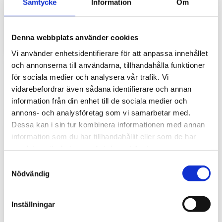
Samtycke
Information
Om
gör stor skillnad i vardagen
Traktorhytten är för många mer än bara en plats där
arbetet utförs. Det är kontoret, fikarummet och ibland
Denna webbplats använder cookies
även lunchplatsen under långa arbetsdagar....
Vi använder enhetsidentifierare för att anpassa innehållet
och annonserna till användarna, tillhandahålla funktioner
för sociala medier och analysera vår trafik. Vi
vidarebefordrar även sådana identifierare och annan
information från din enhet till de sociala medier och
annons- och analysföretag som vi samarbetar med.
Dessa kan i sin tur kombinera informationen med annan
information som du har tillhandahållit eller som de har
samlat in när du har använt deras tjänster.
Hur väljer du rätt golvmatta till din
S
entreprenadmaskin?
Nödvändig
a
m
Golvmatta i maskinhytten handlar om mycket mer än
t
bara utseende. Rätt matta skyddar originalgolvet mot
Inställningar
slitage, förenklar rengöringen och bidrar till...
y