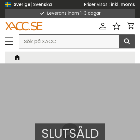
Priser visas
inkl. moms
Sverige
Svenska
Leverans inom 1-3 dagar
Meny
Kund
Favorit
SLUTSÅLD