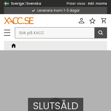
Priser visas
inkl. moms
Sverige
Svenska
Leverans inom 1-3 dagar
Meny
Kund
Favorit
SLUTSÅLD