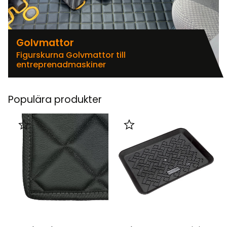
Golvmattor
Figurskurna Golvmattor till
entreprenadmaskiner
Populära produkter
Lägg till i favoriter
Lägg till i favoriter