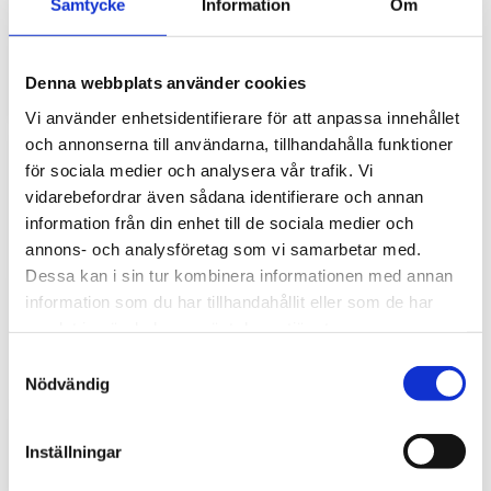
Samtycke
Information
Om
gör stor skillnad i vardagen
Traktorhytten är för många mer än bara en plats där
arbetet utförs. Det är kontoret, fikarummet och ibland
Denna webbplats använder cookies
även lunchplatsen under långa arbetsdagar....
Vi använder enhetsidentifierare för att anpassa innehållet
och annonserna till användarna, tillhandahålla funktioner
för sociala medier och analysera vår trafik. Vi
vidarebefordrar även sådana identifierare och annan
information från din enhet till de sociala medier och
annons- och analysföretag som vi samarbetar med.
Dessa kan i sin tur kombinera informationen med annan
information som du har tillhandahållit eller som de har
samlat in när du har använt deras tjänster.
Hur väljer du rätt golvmatta till din
S
entreprenadmaskin?
Nödvändig
a
m
Golvmatta i maskinhytten handlar om mycket mer än
t
bara utseende. Rätt matta skyddar originalgolvet mot
Inställningar
slitage, förenklar rengöringen och bidrar till...
y