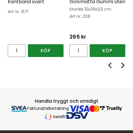
Kantband svart
Golvmatta Gummi Liten
Storlek 51x39x3,5 cm
1571
208
265
kr
KÖP
KÖP
Handla tryggt och smidigt
Faktura
Delbetalning