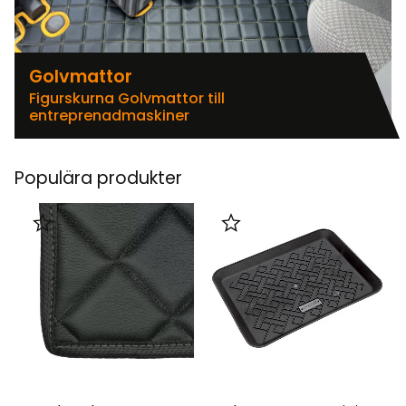
Golvmattor
Figurskurna Golvmattor till
entreprenadmaskiner
Populära produkter
Lägg till i favoriter
Lägg till i favoriter