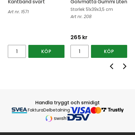
Kantband svart
Golvmatta Gummi Liten
Storlek 51x39x3,5 cm
1571
208
265
kr
KÖP
KÖP
Handla tryggt och smidigt
Faktura
Delbetalning