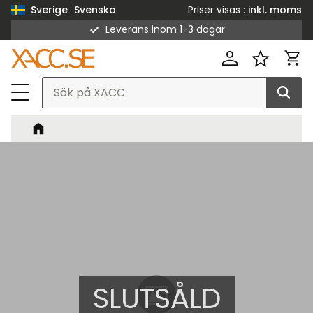
Priser visas
inkl. moms
Sverige
Svenska
Leverans inom 1-3 dagar
Meny
Kund
Favorit
SLUTSÅLD