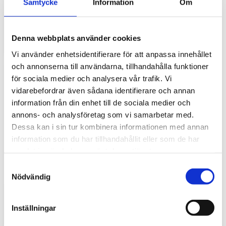
Samtycke
Information
Om
gör stor skillnad i vardagen
Traktorhytten är för många mer än bara en plats där
arbetet utförs. Det är kontoret, fikarummet och ibland
Denna webbplats använder cookies
även lunchplatsen under långa arbetsdagar....
Vi använder enhetsidentifierare för att anpassa innehållet
och annonserna till användarna, tillhandahålla funktioner
för sociala medier och analysera vår trafik. Vi
vidarebefordrar även sådana identifierare och annan
information från din enhet till de sociala medier och
annons- och analysföretag som vi samarbetar med.
Dessa kan i sin tur kombinera informationen med annan
information som du har tillhandahållit eller som de har
samlat in när du har använt deras tjänster.
Hur väljer du rätt golvmatta till din
S
entreprenadmaskin?
Nödvändig
a
m
Golvmatta i maskinhytten handlar om mycket mer än
t
bara utseende. Rätt matta skyddar originalgolvet mot
Inställningar
slitage, förenklar rengöringen och bidrar till...
y