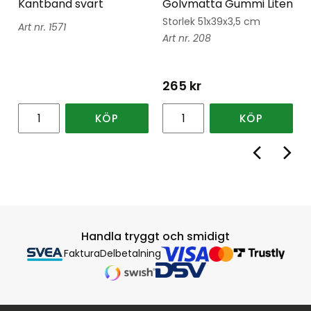
Kantband svart
Golvmatta Gummi Liten
Storlek 51x39x3,5 cm
1571
208
265
kr
KÖP
KÖP
Handla tryggt och smidigt
Faktura
Delbetalning