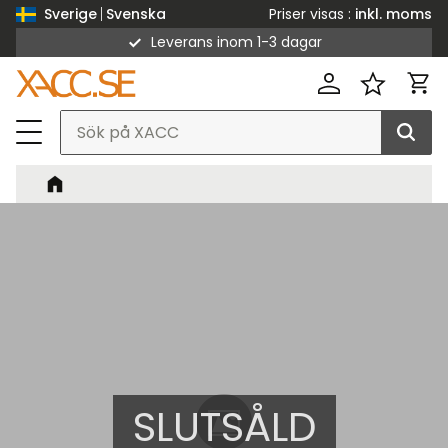
Priser visas
inkl. moms
Sverige
Svenska
Leverans inom 1-3 dagar
Meny
Kund
Favorit
SLUTSÅLD