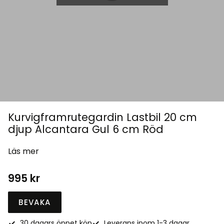
Kurvigframrutegardin Lastbil 20 cm
djup Alcantara Gul 6 cm Röd
Läs mer
995
kr
BEVAKA
30 dagars öppet köp
Leverans inom 1-3 dagar