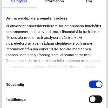
Samtycke
Information
Om
gör stor skillnad i vardagen
Traktorhytten är för många mer än bara en plats där
arbetet utförs. Det är kontoret, fikarummet och ibland
Denna webbplats använder cookies
även lunchplatsen under långa arbetsdagar....
Vi använder enhetsidentifierare för att anpassa innehållet
och annonserna till användarna, tillhandahålla funktioner
för sociala medier och analysera vår trafik. Vi
vidarebefordrar även sådana identifierare och annan
information från din enhet till de sociala medier och
annons- och analysföretag som vi samarbetar med.
Dessa kan i sin tur kombinera informationen med annan
information som du har tillhandahållit eller som de har
samlat in när du har använt deras tjänster.
Hur väljer du rätt golvmatta till din
S
entreprenadmaskin?
Nödvändig
a
m
Golvmatta i maskinhytten handlar om mycket mer än
t
bara utseende. Rätt matta skyddar originalgolvet mot
Inställningar
slitage, förenklar rengöringen och bidrar till...
y