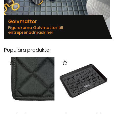
Golvmattor
Figurskurna Golvmattor till
entreprenadmaskiner
Populära produkter
Lägg till i favoriter
Lägg till i favoriter