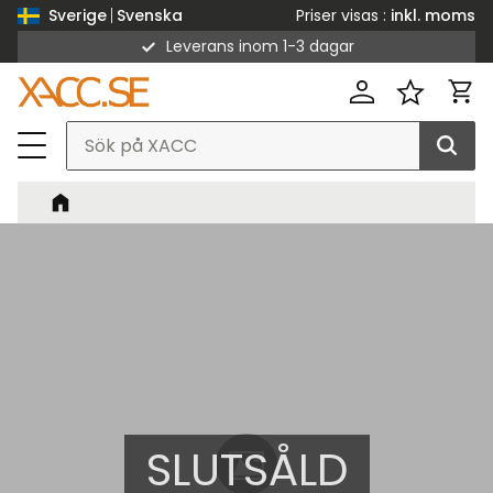
Priser visas
inkl. moms
Sverige
Svenska
Leverans inom 1-3 dagar
Meny
Kund
Favorit
SLUTSÅLD