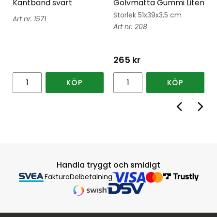
Kantband svart
Golvmatta Gummi Liten
Storlek 51x39x3,5 cm
1571
208
265
kr
KÖP
KÖP
Handla tryggt och smidigt
Faktura
Delbetalning