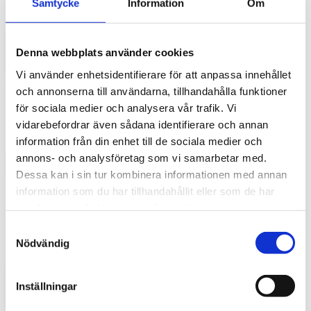
Samtycke
Information
Om
gör stor skillnad i vardagen
Traktorhytten är för många mer än bara en plats där
arbetet utförs. Det är kontoret, fikarummet och ibland
Denna webbplats använder cookies
även lunchplatsen under långa arbetsdagar....
Vi använder enhetsidentifierare för att anpassa innehållet
och annonserna till användarna, tillhandahålla funktioner
för sociala medier och analysera vår trafik. Vi
vidarebefordrar även sådana identifierare och annan
information från din enhet till de sociala medier och
annons- och analysföretag som vi samarbetar med.
Dessa kan i sin tur kombinera informationen med annan
information som du har tillhandahållit eller som de har
samlat in när du har använt deras tjänster.
Hur väljer du rätt golvmatta till din
S
entreprenadmaskin?
Nödvändig
a
m
Golvmatta i maskinhytten handlar om mycket mer än
t
bara utseende. Rätt matta skyddar originalgolvet mot
Inställningar
slitage, förenklar rengöringen och bidrar till...
y