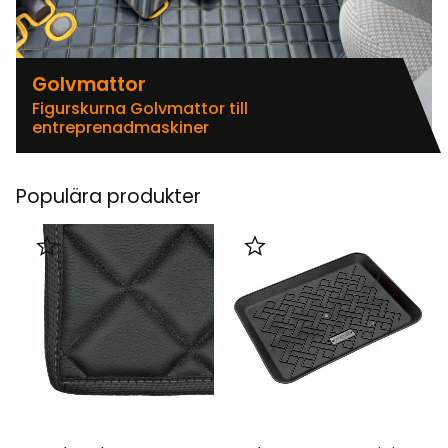
Golvmattor
Figurskurna Golvmattor till
entreprenadmaskiner
Populära produkter
Lägg till i favoriter
Lägg till i favoriter