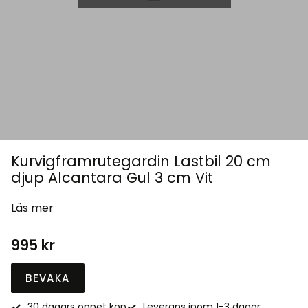
Kurvigframrutegardin Lastbil 20 cm
djup Alcantara Gul 3 cm Vit
Läs mer
995
kr
BEVAKA
30 dagars öppet köp
Leverans inom 1-3 dagar