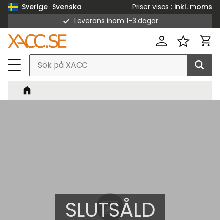
Priser visas
inkl. moms
Sverige
Svenska
Leverans inom 1-3 dagar
Meny
Kund
Favorit
SLUTSÅLD