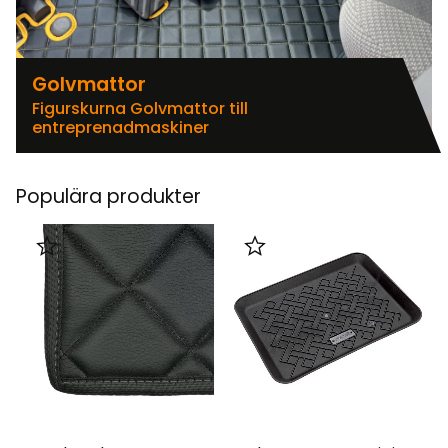
Golvmattor
Figurskurna Golvmattor till
entreprenadmaskiner
Populära produkter
Lägg till i favoriter
Lägg till i favoriter