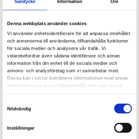
Samtycke
Information
Om
gör stor skillnad i vardagen
Traktorhytten är för många mer än bara en plats där
arbetet utförs. Det är kontoret, fikarummet och ibland
Denna webbplats använder cookies
även lunchplatsen under långa arbetsdagar....
Vi använder enhetsidentifierare för att anpassa innehållet
och annonserna till användarna, tillhandahålla funktioner
för sociala medier och analysera vår trafik. Vi
vidarebefordrar även sådana identifierare och annan
information från din enhet till de sociala medier och
annons- och analysföretag som vi samarbetar med.
Dessa kan i sin tur kombinera informationen med annan
information som du har tillhandahållit eller som de har
samlat in när du har använt deras tjänster.
Hur väljer du rätt golvmatta till din
S
entreprenadmaskin?
Nödvändig
a
m
Golvmatta i maskinhytten handlar om mycket mer än
t
bara utseende. Rätt matta skyddar originalgolvet mot
Inställningar
slitage, förenklar rengöringen och bidrar till...
y