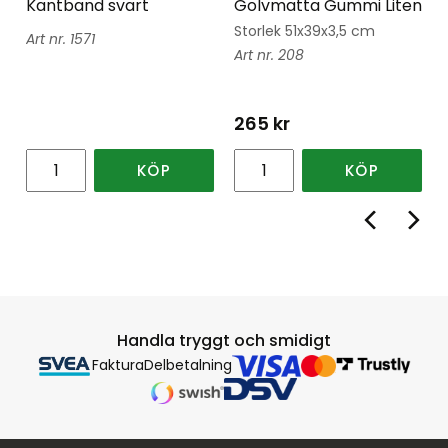
Kantband svart
Golvmatta Gummi Liten
Storlek 51x39x3,5 cm
1571
208
265
kr
KÖP
KÖP
Handla tryggt och smidigt
Faktura
Delbetalning