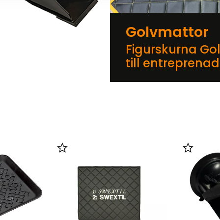
Golvmattor
Figurskurna Go
till entreprena
er
Lägg till i favoriter
Lägg till 