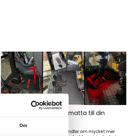
Hur väljer du rätt golvmatta till din
entreprenadmaskin?
Om
Golvmatta i maskinhytten handlar om mycket mer