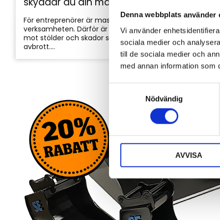
skyddar du din maskin och utrustning
Denna webbplats använder 
För entreprenörer är maskinerna hjärtat i
verksamheten. Därför är det viktigt att skydda dem
Vi använder enhetsidentifierar
mot stölder och skador som kan orsaka kostsamma
sociala medier och analysera 
avbrott....
till de sociala medier och a
med annan information som du 
S
Nödvändig
a
m
t
y
c
AVVISA
k
e
s
v
a
l