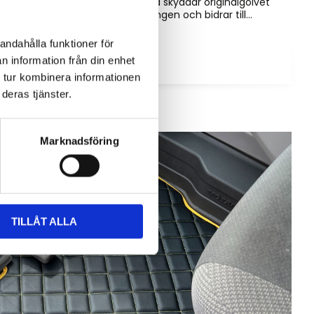
än bara utseende. Rätt matta skyddar originalgolvet
mot slitage, förenklar rengöringen och bidrar till...
andahålla funktioner för
n information från din enhet
 tur kombinera informationen
deras tjänster.
Marknadsföring
TILLÅT ALLA