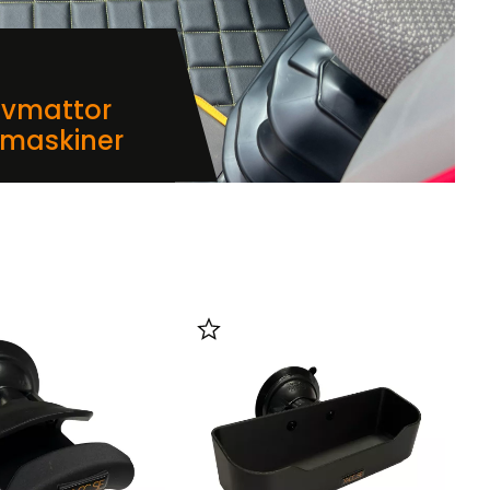
lvmattor
dmaskiner
i favoriter
Lägg till i favoriter