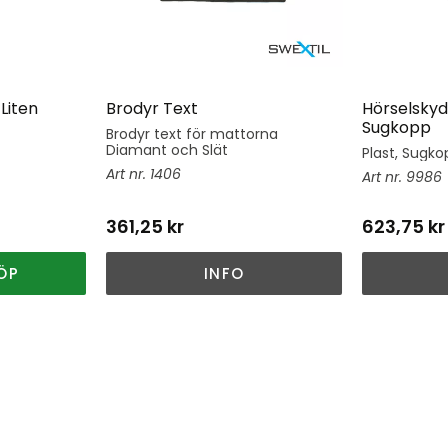
Liten
Brodyr Text
Hörselskyd
Sugkopp
Brodyr text för mattorna
Diamant och Slät
Plast, Sugkop
1406
9986
361,25
kr
623,75
kr
ÖP
INFO