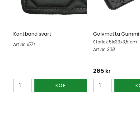
Kantband svart
Golvmatta Gummi 
Storlek 51x39x3,5 cm
1571
208
265
kr
KÖP
K