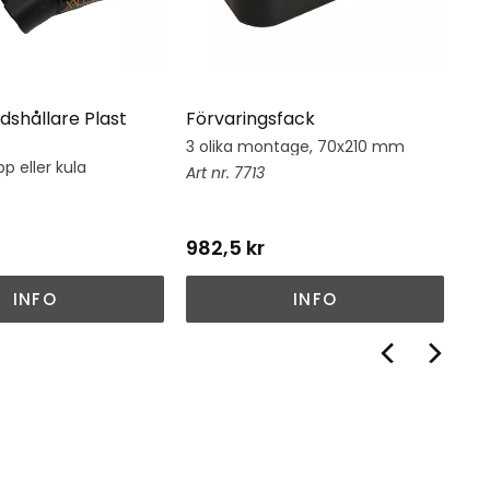
dshållare Plast
Förvaringsfack
Hj
3 olika montage, 70x210 mm
Hj
su
p eller kula
7713
982,5
kr
1 
INFO
INFO