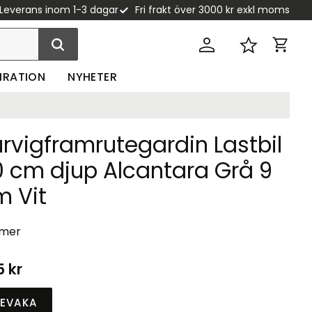
Leverans inom 1-3 dagar
Fri frakt över 3000 kr exkl moms
Kundva
Favoriter
PIRATION
NYHETER
rvigframrutegardin Lastbil
0 cm djup Alcantara Grå 9
m Vit
 mer
5
kr
EVAKA