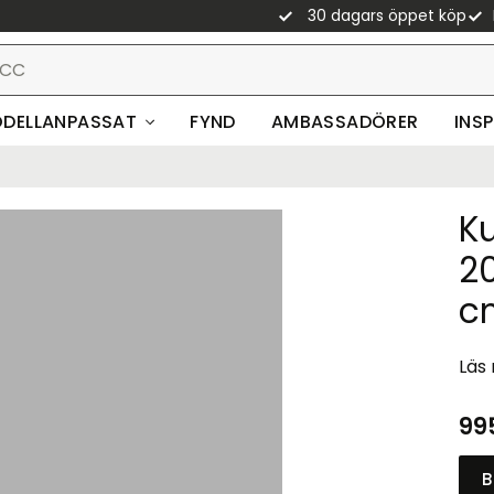
30 dagars öppet köp
DELLANPASSAT
FYND
AMBASSADÖRER
INS
Ku
2
c
Läs
99
B