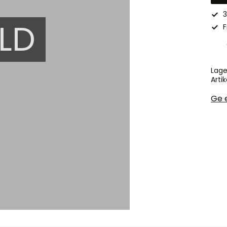
3
LD
F
Lage
Artik
Ge 