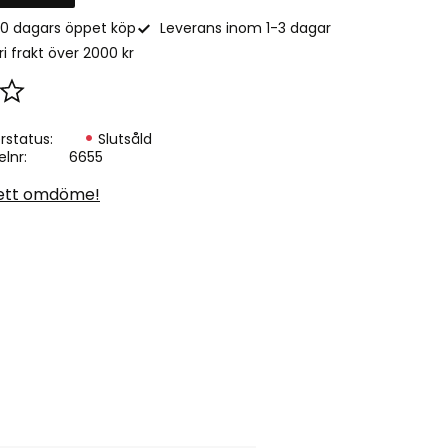
0 dagars öppet köp
Leverans inom 1-3 dagar
ri frakt över 2000 kr
Lägg till i favoriter
rstatus
Slutsåld
elnr
6655
ett omdöme!