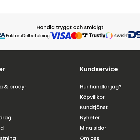
Handla tryggt och smidigt
Faktura
Delbetalning
er
Kundservice
a & brodyr
Hur handlar jag?
Köpvillkor
Kundtjänst
rdrag
Nyheter
dd
Mina sidor
ustning
Om oss