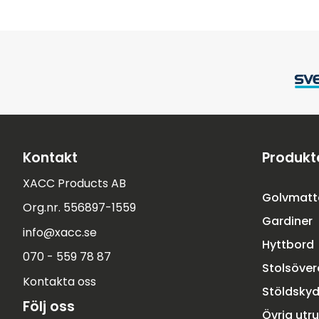
Kontakt
Produkt
XACC Products AB
Golvmatt
Org.nr. 556897-1559
Gardiner
info@xacc.se
Hyttbord
070 - 559 78 87
Stolsöve
Kontakta oss
Stöldsky
Följ oss
Övrig utr