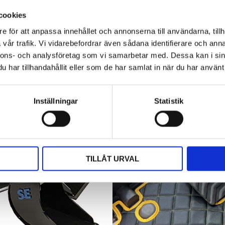
arbetet utförs. Det är kontoret, fikarummet och ibland
även lunchplatsen under långa arbetsdagar....
cookies
e för att anpassa innehållet och annonserna till användarna, tillh
vår trafik. Vi vidarebefordrar även sådana identifierare och anna
nnons- och analysföretag som vi samarbetar med. Dessa kan i sin
har tillhandahållit eller som de har samlat in när du har använt 
Inställningar
Statistik
TILLÅT URVAL