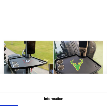
Hyttbord till traktorn, den lilla detaljen
som gör stor skillnad i vardagen
Information
Traktorhytten är för många mer än bara en plats där