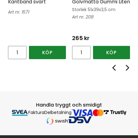
Kantband svart
Golvmatta Gummi Liten
Storlek 51x39x3,5 cm
1571
208
265
kr
KÖP
KÖP
Handla tryggt och smidigt
Faktura
Delbetalning