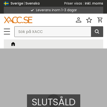
Priser visas
inkl. moms
Sverige
Svenska
Leverans inom 1-3 dagar
Meny
Kund
Favorit
SLUTSÅLD