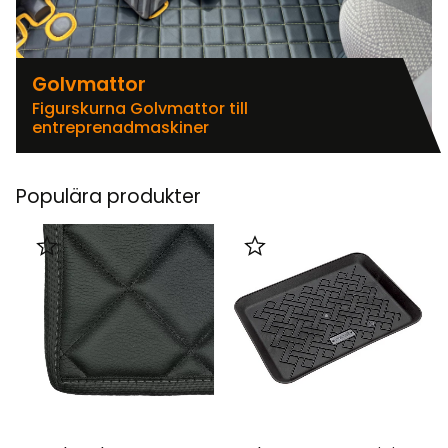
Golvmattor
Figurskurna Golvmattor till
entreprenadmaskiner
Populära produkter
Lägg till i favoriter
Lägg till i favoriter