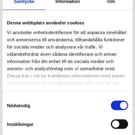
Samtycke
Information
Om
gör stor skillnad i vardagen
Traktorhytten är för många mer än bara en plats där
arbetet utförs. Det är kontoret, fikarummet och ibland
Denna webbplats använder cookies
även lunchplatsen under långa arbetsdagar....
Vi använder enhetsidentifierare för att anpassa innehållet
och annonserna till användarna, tillhandahålla funktioner
för sociala medier och analysera vår trafik. Vi
vidarebefordrar även sådana identifierare och annan
information från din enhet till de sociala medier och
annons- och analysföretag som vi samarbetar med.
Dessa kan i sin tur kombinera informationen med annan
information som du har tillhandahållit eller som de har
samlat in när du har använt deras tjänster.
Hur väljer du rätt golvmatta till din
S
entreprenadmaskin?
Nödvändig
a
m
Golvmatta i maskinhytten handlar om mycket mer än
t
bara utseende. Rätt matta skyddar originalgolvet mot
Inställningar
slitage, förenklar rengöringen och bidrar till...
y