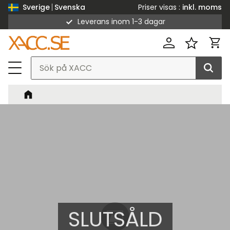
Priser visas
inkl. moms
Sverige
Svenska
Leverans inom 1-3 dagar
Meny
Kund
Favorit
SLUTSÅLD