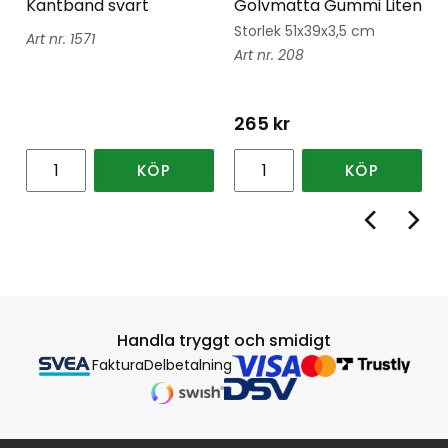
Kantband svart
Golvmatta Gummi Liten
Storlek 51x39x3,5 cm
1571
208
265
kr
KÖP
KÖP
Handla tryggt och smidigt
Faktura
Delbetalning