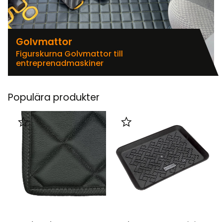
Golvmattor
Figurskurna Golvmattor till
entreprenadmaskiner
Populära produkter
Lägg till i favoriter
Lägg till i favoriter