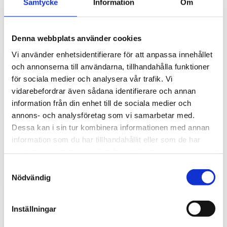
Samtycke
Information
Om
gör stor skillnad i vardagen
Traktorhytten är för många mer än bara en plats där
arbetet utförs. Det är kontoret, fikarummet och ibland
Denna webbplats använder cookies
även lunchplatsen under långa arbetsdagar....
Vi använder enhetsidentifierare för att anpassa innehållet
och annonserna till användarna, tillhandahålla funktioner
för sociala medier och analysera vår trafik. Vi
vidarebefordrar även sådana identifierare och annan
information från din enhet till de sociala medier och
annons- och analysföretag som vi samarbetar med.
Dessa kan i sin tur kombinera informationen med annan
information som du har tillhandahållit eller som de har
samlat in när du har använt deras tjänster.
Hur väljer du rätt golvmatta till din
S
entreprenadmaskin?
Nödvändig
a
m
Golvmatta i maskinhytten handlar om mycket mer än
t
bara utseende. Rätt matta skyddar originalgolvet mot
Inställningar
slitage, förenklar rengöringen och bidrar till...
y