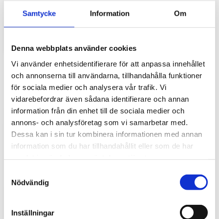
gör stor skillnad i vardagen
Samtycke
Information
Om
Traktorhytten är för många mer än bara en plats där
arbetet utförs. Det är kontoret, fikarummet och ibland
även lunchplatsen under långa arbetsdagar....
Denna webbplats använder cookies
Vi använder enhetsidentifierare för att anpassa innehållet
och annonserna till användarna, tillhandahålla funktioner
för sociala medier och analysera vår trafik. Vi
vidarebefordrar även sådana identifierare och annan
information från din enhet till de sociala medier och
annons- och analysföretag som vi samarbetar med.
Dessa kan i sin tur kombinera informationen med annan
information som du har tillhandahållit eller som de har
samlat in när du har använt deras tjänster.
Hur väljer du rätt golvmatta till din
entreprenadmaskin?
S
Nödvändig
a
Golvmatta i maskinhytten handlar om mycket mer än
m
bara utseende. Rätt matta skyddar originalgolvet mot
slitage, förenklar rengöringen och bidrar till...
t
Inställningar