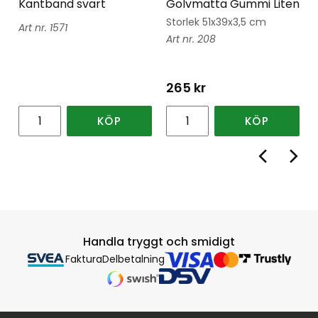
Kantband svart
Golvmatta Gummi Liten
Storlek 51x39x3,5 cm
1571
208
265
kr
KÖP
KÖP
Handla tryggt och smidigt
Faktura
Delbetalning