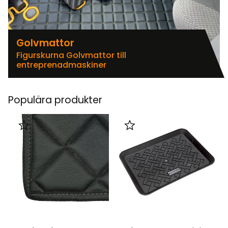
Golvmattor
Figurskurna Golvmattor till
entreprenadmaskiner
Populära produkter
Lägg till i favoriter
Lägg till i favoriter