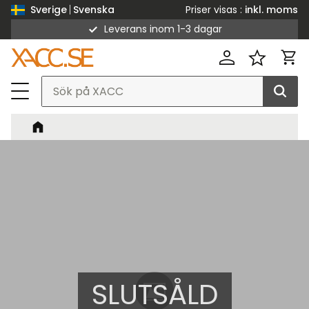
Priser visas
inkl. moms
Sverige
Svenska
Leverans inom 1-3 dagar
Meny
Kund
Favorit
SLUTSÅLD