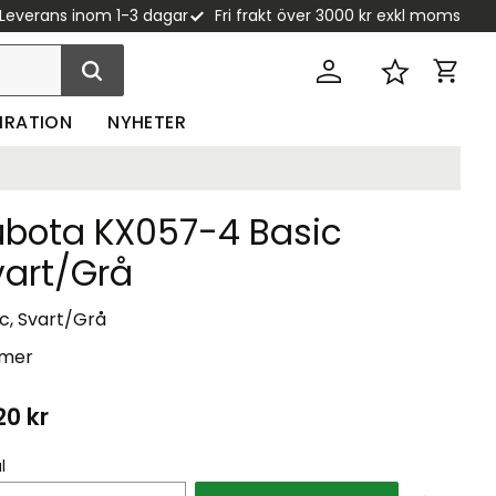
Leverans inom 1-3 dagar
Fri frakt över 3000 kr exkl moms
Kundva
Favoriter
PIRATION
NYHETER
ubota KX057-4 Basic
vart/Grå
c, Svart/Grå
 mer
20
kr
l