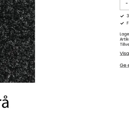
-
3
F
Lage
Artik
Tillv
Visa
Ge 