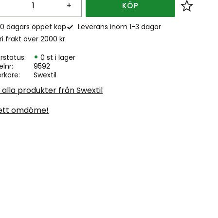
+
KÖP
Lägg till
0 dagars öppet köp
Leverans inom 1-3 dagar
ri frakt över 2000 kr
rstatus
0 st i lager
elnr
9592
erkare
Swextil
 alla produkter från Swextil
ett omdöme!