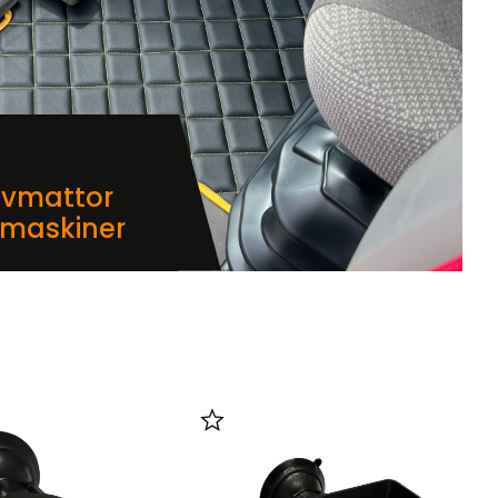
lvmattor
dmaskiner
i favoriter
Lägg till i favoriter