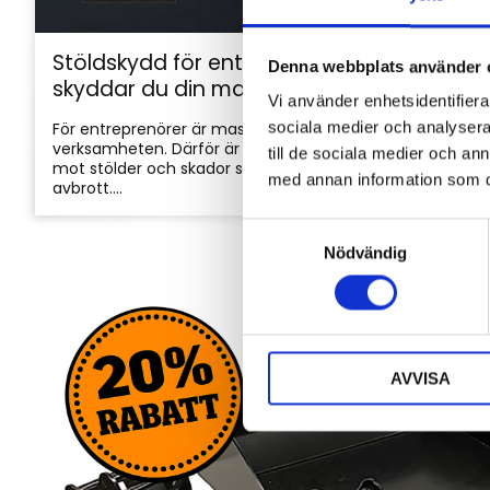
Stöldskydd för entreprenadmaskiner: så
Denna webbplats använder 
skyddar du din maskin och utrustning
Vi använder enhetsidentifierar
sociala medier och analysera 
För entreprenörer är maskinerna hjärtat i
verksamheten. Därför är det viktigt att skydda dem
till de sociala medier och a
mot stölder och skador som kan orsaka kostsamma
med annan information som du 
avbrott....
S
Nödvändig
a
m
t
y
c
AVVISA
k
e
s
v