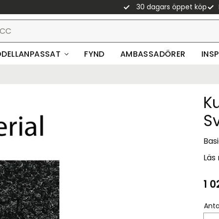
30 dagars öppet köp
DELLANPASSAT
FYND
AMBASSADÖRER
INS
K
S
Basi
Läs
1 0
Anta