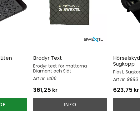
Liten
Brodyr Text
Hörselskyd
Sugkopp
Brodyr text för mattorna
Diamant och Slät
Plast, Sugkop
1406
9986
361,25
kr
623,75
kr
ÖP
INFO