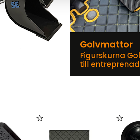
Golvmattor
Figurskurna Go
till entreprena
er
Lägg till i favoriter
Lägg till 