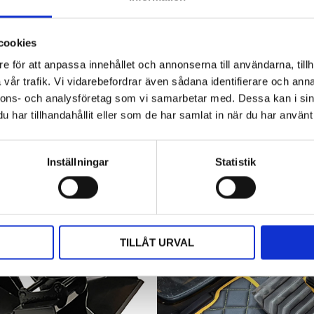
Hyttbord till traktorn, den lilla detaljen
som gör stor skillnad i vardagen
Traktorhytten är för många mer än bara en plats där
cookies
arbetet utförs. Det är kontoret, fikarummet och ibland
e för att anpassa innehållet och annonserna till användarna, tillh
även lunchplatsen under långa arbetsdagar....
vår trafik. Vi vidarebefordrar även sådana identifierare och anna
nnons- och analysföretag som vi samarbetar med. Dessa kan i sin
har tillhandahållit eller som de har samlat in när du har använt 
Inställningar
Statistik
TILLÅT URVAL