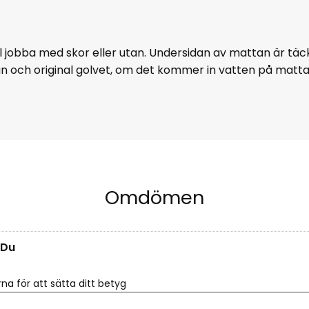
ll jobba med skor eller utan. Undersidan av mattan är tä
an och original golvet, om det kommer in vatten på matt
Omdömen
Du
rna för att sätta ditt betyg