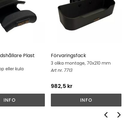
dshållare Plast
Förvaringsfack
Hj
3 olika montage, 70x210 mm
Hj
su
p eller kula
7713
982,5
kr
1 
INFO
INFO