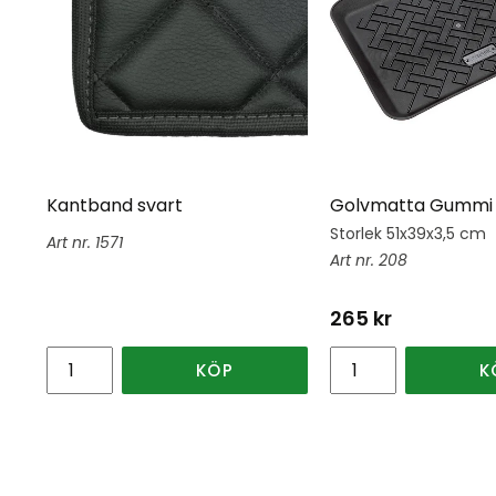
Kantband svart
Golvmatta Gummi 
Storlek 51x39x3,5 cm
1571
208
265
kr
KÖP
K