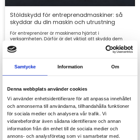
Stöldskydd för entreprenadmaskiner: så
skyddar du din maskin och utrustning
För entreprenörer är maskinerna hjärtat i
verksamheten. Därför är det viktigt att skydda dem
mot stölder och skador som kan orsaka kostsamma
avbrott....
Samtycke
Information
Om
Denna webbplats använder cookies
Vi använder enhetsidentifierare för att anpassa innehållet
och annonserna till användarna, tillhandahålla funktioner
för sociala medier och analysera vår trafik. Vi
vidarebefordrar även sådana identifierare och annan
Hyttbord till traktorn, den lilla detaljen som
information från din enhet till de sociala medier och
gör stor skillnad i vardagen
annons- och analysföretag som vi samarbetar med.