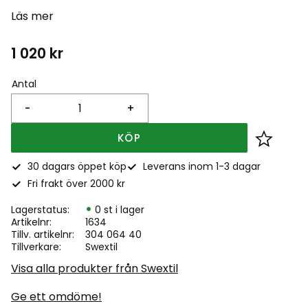
Läs mer
1 020
kr
Antal
-
+
KÖP
Lägg till
30 dagars öppet köp
Leverans inom 1-3 dagar
Fri frakt över 2000 kr
Lagerstatus
0 st i lager
Artikelnr
1634
Tillv. artikelnr
304 064 40
Tillverkare
Swextil
Visa alla produkter från Swextil
Ge ett omdöme!