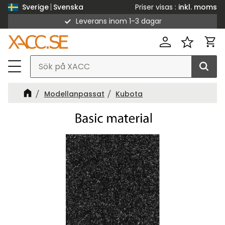
Priser visas
inkl. moms
Sverige
Svenska
Leverans inom 1-3 dagar
Meny
Kund
Favorit
Modellanpassat
Kubota