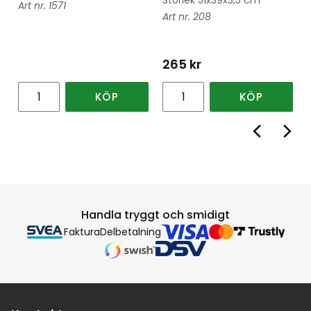
1571
208
265
kr
KÖP
KÖP
Handla tryggt och smidigt
Faktura
Delbetalning