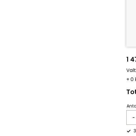
1 4
Val
+ 0
Tot
Anta
-
3