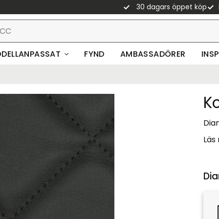
30 dagars öppet köp
DELLANPASSAT
FYND
AMBASSADÖRER
INS
K
Diam
Läs
Dia