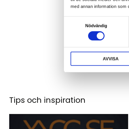
med annan information som du 
S
Nödvändig
a
Klicka på en stjä
m
t
y
c
AVVISA
k
e
s
v
a
l
Tips och inspiration