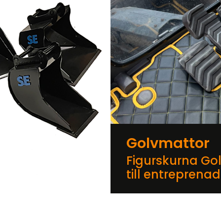
Golvmattor
Figurskurna Go
till entreprena