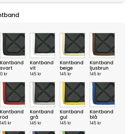
ntband
Kantband
Kantband
Kantband
Kantband
svart
vit
beige
ljusbrun
0
kr
145
kr
145
kr
145
kr
Kantband
Kantband
Kantband
Kantband
röd
grå
gul
blå
145
kr
145
kr
145
kr
145
kr