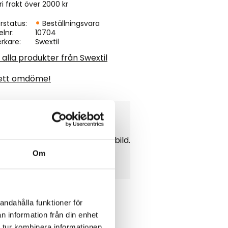
ri frakt över 2000 kr
rstatus
Beställningsvara
elnr
10704
erkare
Swextil
 alla produkter från Swextil
ett omdöme!
matta med stoppning, enligt bild.
Om
andahålla funktioner för
n information från din enhet
 tur kombinera informationen