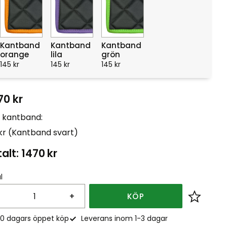
Kantband
Kantband
Kantband
orange
lila
grön
145
kr
145
kr
145
kr
70
kr
t kantband:
 kr (Kantband svart)
alt:
1470
kr
l
+
KÖP
Lägg till
0 dagars öppet köp
Leverans inom 1-3 dagar