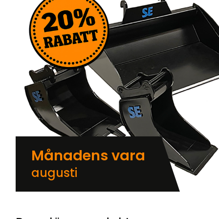
Månadens vara
augusti