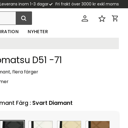
Leverans inom 1-3 dagar
Fri frakt över 3000 kr exkl moms
Kundva
Favoriter
PIRATION
NYHETER
omatsu D51 -71
ant, flera färger
 mer
mant Färg :
Svart Diamant