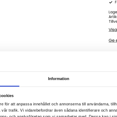
F
Lage
Artik
Tillv
Visa
Ge 
Matta med väldigt fin kvalité det är en diamantmönstrad 
Information
cookies
e för att anpassa innehållet och annonserna till användarna, tillh
vår trafik. Vi vidarebefordrar även sådana identifierare och anna
Omdömen
nnons- och analysföretag som vi samarbetar med. Dessa kan i sin