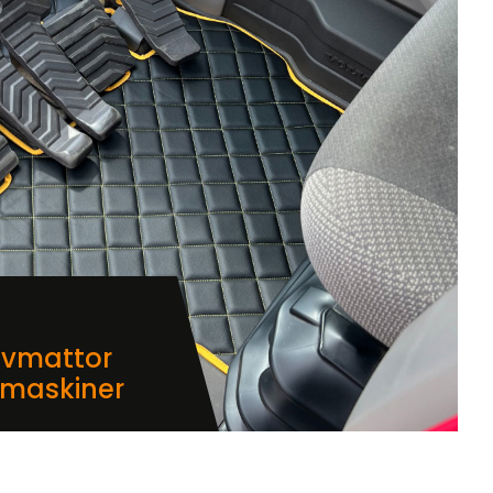
lvmattor
dmaskiner