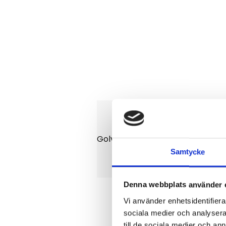
Golvmatta till Komatsu D51 -71. 
Samtycke
Denna webbplats använder 
Vi använder enhetsidentifierar
sociala medier och analysera 
till de sociala medier och a