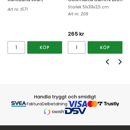
Storlek 51x39x3,5 cm
1571
208
265
kr
KÖP
KÖP
Handla tryggt och smidigt
Faktura
Delbetalning