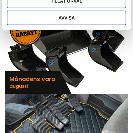
TILLÅT URVAL
AVVISA
Månadens vara
augusti