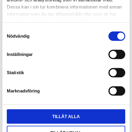
gör stor skillnad i vardagen
Dessa kan i sin tur kombinera informationen med annan
Traktorhytten är för många mer än bara en plats där
information som du har tillhandahållit eller som de har
arbetet utförs. Det är kontoret, fikarummet och ibland
samlat in när du har använt deras tjänster.
även lunchplatsen under långa arbetsdagar....
S
Nödvändig
a
m
t
Inställningar
y
c
k
Statistik
e
s
Marknadsföring
Hur väljer du rätt golvmatta till din
v
entreprenadmaskin?
a
l
Golvmatta i maskinhytten handlar om mycket mer än
bara utseende. Rätt matta skyddar originalgolvet mot
TILLÅT ALLA
slitage, förenklar rengöringen och bidrar till...