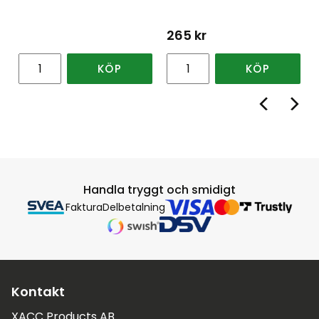
265
kr
KÖP
KÖP
Handla tryggt och smidigt
Faktura
Delbetalning
Kontakt
XACC Products AB