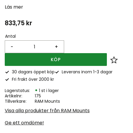
Läs mer
833,75
kr
Antal
-
+
KÖP
Lägg till
30 dagars öppet köp
Leverans inom 1-3 dagar
Fri frakt över 2000 kr
Lagerstatus
1 st i lager
Artikelnr
175
Tillverkare
RAM Mounts
Visa alla produkter från RAM Mounts
Ge ett omdöme!