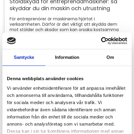
Stöldskydd för entreprenadmaskiner: så
skyddar du din maskin och utrustning
För entreprenörer är maskinerna hjärtat i
verksamheten. Därför är det viktigt att skydda dem
mot stölder och skador som kan orsaka kostsamma
avbrott....
Samtycke
Information
Om
Denna webbplats använder cookies
Vi använder enhetsidentifierare för att anpassa innehållet
och annonserna till användarna, tillhandahålla funktioner
för sociala medier och analysera vår trafik. Vi
Hyttbord till traktorn, den lilla detaljen som
vidarebefordrar även sådana identifierare och annan
gör stor skillnad i vardagen
information från din enhet till de sociala medier och
annons- och analysföretag som vi samarbetar med.
Traktorhytten är för många mer än bara en plats där
arbetet utförs. Det är kontoret, fikarummet och ibland
Dessa kan i sin tur kombinera informationen med annan