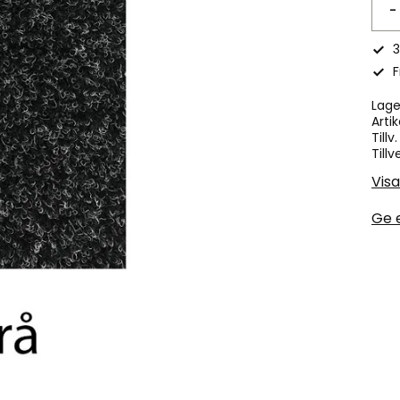
-
3
F
Lage
Artik
Tillv
Tillv
Visa
Ge 