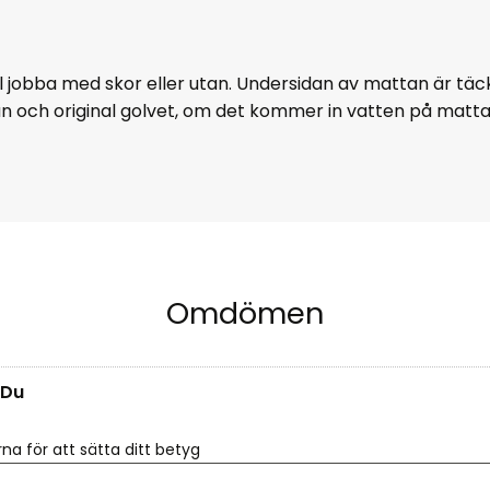
ll jobba med skor eller utan. Undersidan av mattan är tä
an och original golvet, om det kommer in vatten på matt
Omdömen
Du
rna för att sätta ditt betyg