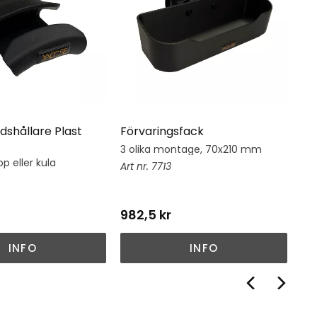
dshållare Plast
Förvaringsfack
Hj
3 olika montage, 70x210 mm
Hj
su
p eller kula
7713
982,5
kr
1 
INFO
INFO