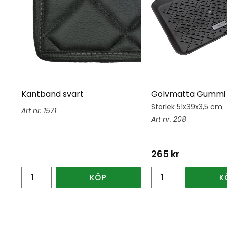
Kantband svart
Golvmatta Gummi 
Storlek 51x39x3,5 cm
1571
208
265
kr
KÖP
K