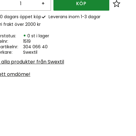
+
KÖP
Lägg till
0 dagars öppet köp
Leverans inom 1-3 dagar
ri frakt över 2000 kr
rstatus
0 st i lager
elnr
1519
. artikelnr
304 066 40
erkare
Swextil
 alla produkter från Swextil
ett omdöme!