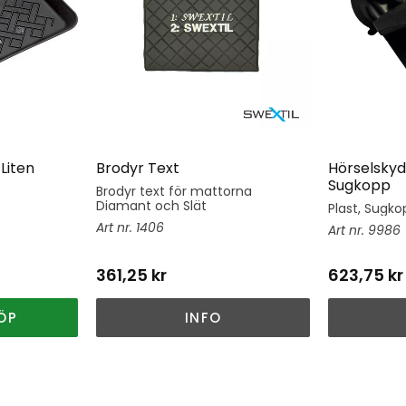
Liten
Brodyr Text
Hörselskyd
Sugkopp
Brodyr text för mattorna
Diamant och Slät
Plast, Sugkop
1406
9986
361,25
kr
623,75
kr
ÖP
INFO