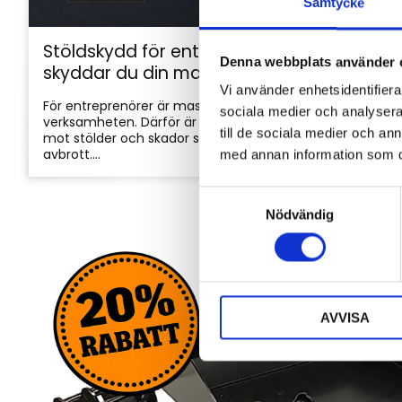
Samtycke
Stöldskydd för entreprenadmaskiner: så
Denna webbplats använder 
skyddar du din maskin och utrustning
Vi använder enhetsidentifierar
För entreprenörer är maskinerna hjärtat i
sociala medier och analysera 
verksamheten. Därför är det viktigt att skydda dem
till de sociala medier och a
mot stölder och skador som kan orsaka kostsamma
avbrott....
med annan information som du 
S
Nödvändig
a
m
t
y
c
AVVISA
k
e
s
v