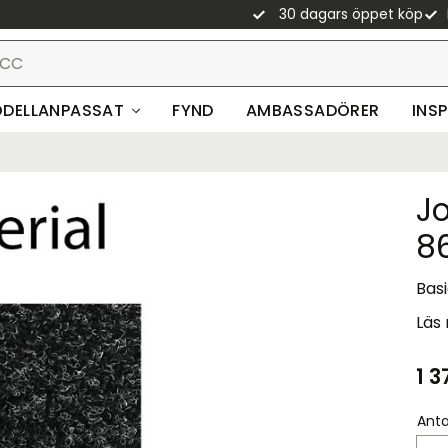
30 dagars öppet köp
DELLANPASSAT
FYND
AMBASSADÖRER
INS
J
8
Basi
Läs
1 3
Anta