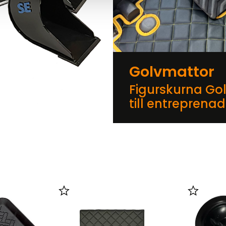
Golvmattor
Figurskurna Go
till entreprena
er
Lägg till i favoriter
Lägg till 