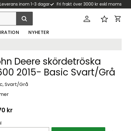
Leverans inom 1-3 dagar
Fri frakt över 3000 kr exkl moms
Kundva
Favoriter
PIRATION
NYHETER
ohn Deere skördetröska
600 2015- Basic Svart/Grå
c, Svart/Grå
 mer
70
kr
l