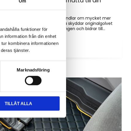
Hur väljer du rätt golvmatta till din
Om
entreprenadmaskin?
Golvmatta i maskinhytten handlar om mycket mer
än bara utseende. Rätt matta skyddar originalgolvet
mot slitage, förenklar rengöringen och bidrar till...
andahålla funktioner för
n information från din enhet
 tur kombinera informationen
deras tjänster.
Marknadsföring
TILLÅT ALLA