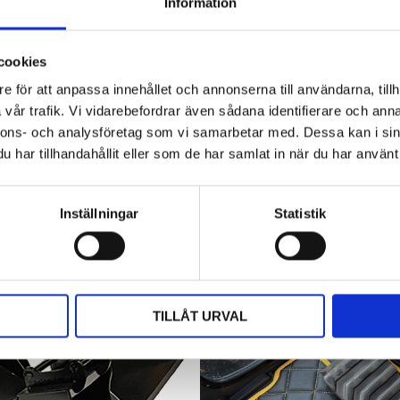
Hyttbord till traktorn, den lilla detaljen
Information
som gör stor skillnad i vardagen
Traktorhytten är för många mer än bara en plats där
cookies
arbetet utförs. Det är kontoret, fikarummet och ibland
även lunchplatsen under långa arbetsdagar....
e för att anpassa innehållet och annonserna till användarna, tillh
vår trafik. Vi vidarebefordrar även sådana identifierare och anna
nnons- och analysföretag som vi samarbetar med. Dessa kan i sin
har tillhandahållit eller som de har samlat in när du har använt 
Inställningar
Statistik
TILLÅT URVAL