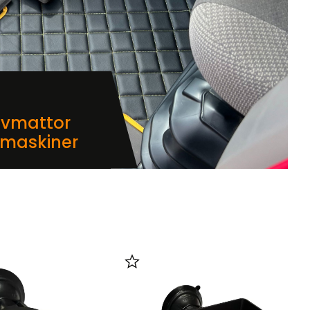
lvmattor
dmaskiner
i favoriter
Lägg till i favoriter