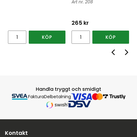
208
265
kr
KÖP
KÖP
Handla tryggt och smidigt
Faktura
Delbetalning
Kontakt