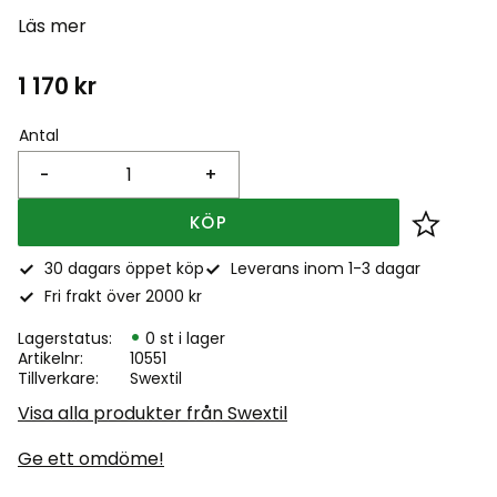
Läs mer
1 170
kr
Antal
-
+
KÖP
Lägg till
30 dagars öppet köp
Leverans inom 1-3 dagar
Fri frakt över 2000 kr
Lagerstatus
0 st i lager
Artikelnr
10551
Tillverkare
Swextil
Visa alla produkter från Swextil
Ge ett omdöme!