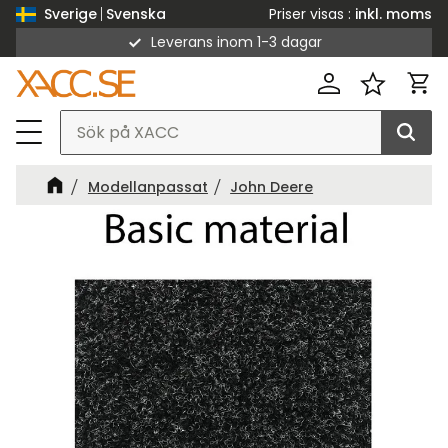
Priser visas
inkl. moms
Sverige
Svenska
Leverans inom 1-3 dagar
Meny
Kund
Favorit
Modellanpassat
John Deere