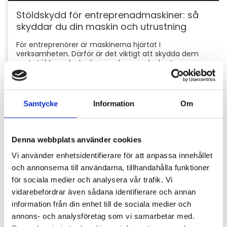
Stöldskydd för entreprenadmaskiner: så
skyddar du din maskin och utrustning
För entreprenörer är maskinerna hjärtat i
verksamheten. Därför är det viktigt att skydda dem
mot stölder och skador som kan orsaka kostsamma
avbrott....
Samtycke
Information
Om
Denna webbplats använder cookies
Vi använder enhetsidentifierare för att anpassa innehållet
och annonserna till användarna, tillhandahålla funktioner
för sociala medier och analysera vår trafik. Vi
vidarebefordrar även sådana identifierare och annan
Hyttbord till traktorn, den lilla detaljen som
information från din enhet till de sociala medier och
gör stor skillnad i vardagen
annons- och analysföretag som vi samarbetar med.
Traktorhytten är för många mer än bara en plats där