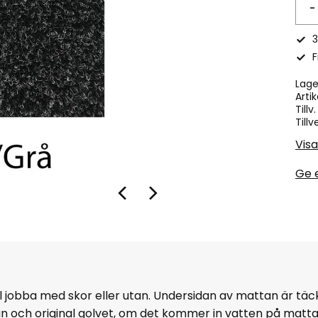
-
3
F
Lage
Artik
Tillv
Tillv
Visa
Ge 
ll jobba med skor eller utan. Undersidan av mattan är tä
an och original golvet, om det kommer in vatten på matt