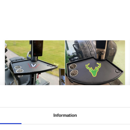
Hyttbord till traktorn, den lilla detaljen
som gör stor skillnad i vardagen
Information
Traktorhytten är för många mer än bara en plats där
arbetet utförs. Det är kontoret, fikarummet och ibland
även lunchplatsen under långa arbetsdagar....