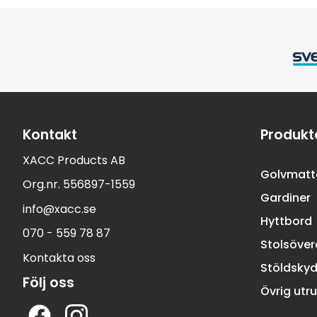
Kontakt
Produkt
XACC Products AB
Golvmatt
Org.nr. 556897-1559
Gardiner
info@xacc.se
Hyttbord
070 - 559 78 87
Stolsöve
Kontakta oss
Stöldsky
Följ oss
Övrig utr