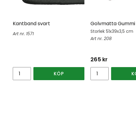
Kantband svart
Golvmatta Gummi 
Storlek 51x39x3,5 cm
1571
208
265
kr
KÖP
K