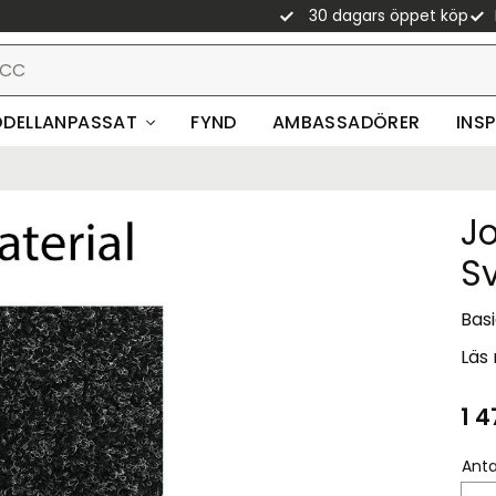
30 dagars öppet köp
DELLANPASSAT
FYND
AMBASSADÖRER
INS
Jo
S
Basi
Läs
1 4
Anta