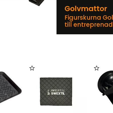
Golvmattor
Figurskurna Go
till entreprena
er
Lägg till i favoriter
Lägg till 