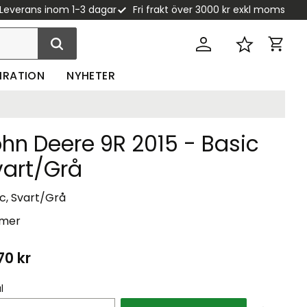
Leverans inom 1-3 dagar
Fri frakt över 3000 kr exkl moms
Kundva
Favoriter
PIRATION
NYHETER
hn Deere 9R 2015 - Basic
vart/Grå
c, Svart/Grå
 mer
70
kr
l