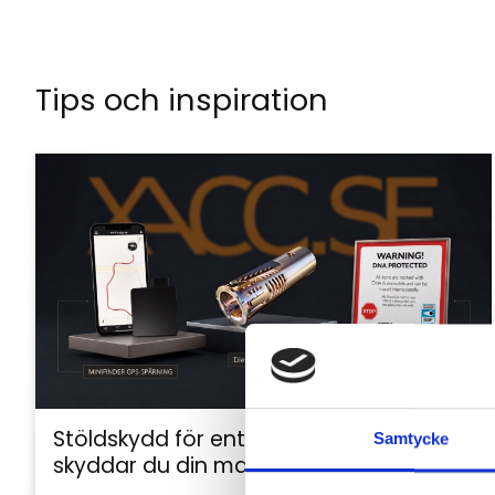
Tips och inspiration
Stöldskydd för entreprenadmaskiner: så
Samtycke
skyddar du din maskin och utrustning