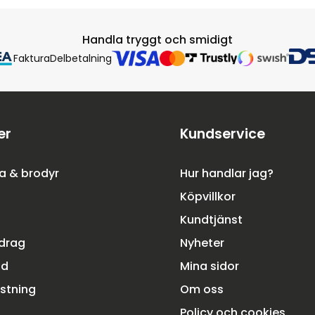
Handla tryggt och smidigt
Faktura
Delbetalning
er
Kundservice
a & brodyr
Hur handlar jag?
Köpvillkor
Kundtjänst
rdrag
Nyheter
dd
Mina sidor
ustning
Om oss
Policy och cookies