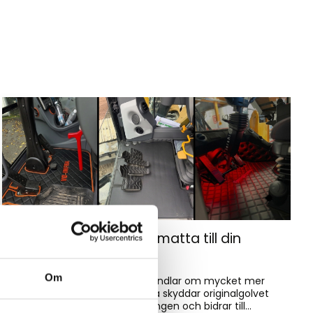
Hur väljer du rätt golvmatta till din
entreprenadmaskin?
Om
Golvmatta i maskinhytten handlar om mycket mer
än bara utseende. Rätt matta skyddar originalgolvet
mot slitage, förenklar rengöringen och bidrar till...