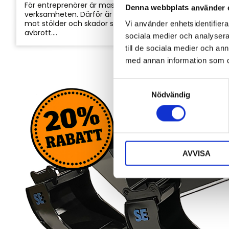
För entreprenörer är maskinerna hjärtat i
Denna webbplats använder 
verksamheten. Därför är det viktigt att skydda dem
mot stölder och skador som kan orsaka kostsamma
Vi använder enhetsidentifierar
avbrott....
sociala medier och analysera 
till de sociala medier och a
med annan information som du 
S
Nödvändig
a
m
t
y
c
AVVISA
k
e
s
v
a
l