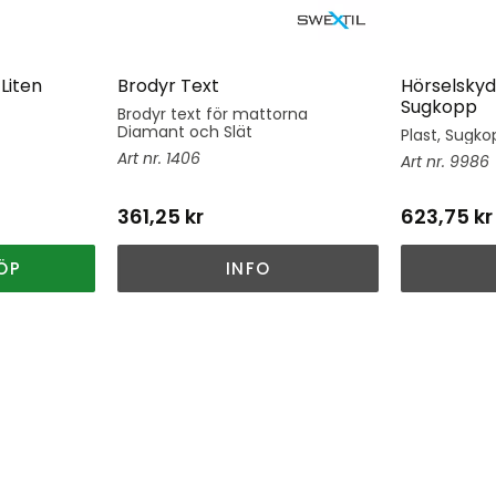
Liten
Brodyr Text
Hörselskyd
Sugkopp
Brodyr text för mattorna
Diamant och Slät
Plast, Sugkop
1406
9986
361,25
kr
623,75
kr
ÖP
INFO