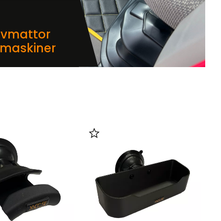
lvmattor
dmaskiner
i favoriter
Lägg till i favoriter