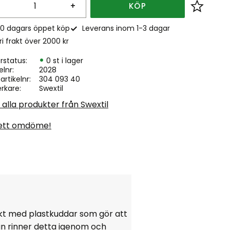
+
KÖP
Lägg till
0 dagars öppet köp
Leverans inom 1-3 dagar
ri frakt över 2000 kr
rstatus
0 st i lager
elnr
2028
. artikelnr
304 093 40
erkare
Swextil
 alla produkter från Swextil
ett omdöme!
ckt med plastkuddar som gör att
an rinner detta igenom och