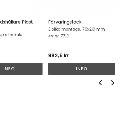
dshållare Plast
Förvaringsfack
Hj
3 olika montage, 70x210 mm
Hj
su
p eller kula
7713
982,5
kr
1 
INFO
INFO