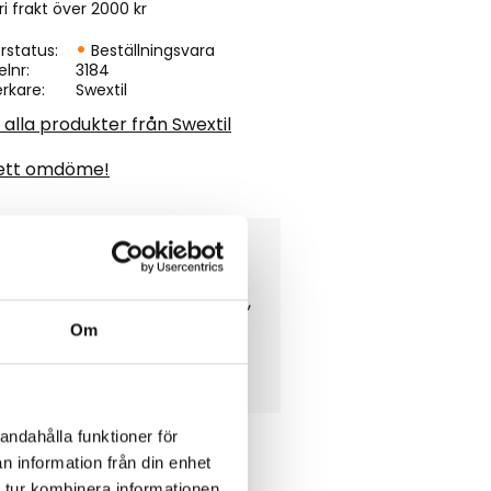
ri frakt över 2000 kr
rstatus
Beställningsvara
elnr
3184
erkare
Swextil
 alla produkter från Swextil
ett omdöme!
önstrad matta med stoppning,
Om
andahålla funktioner för
n information från din enhet
 tur kombinera informationen