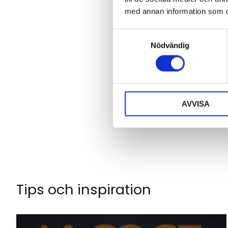
med annan information som du 
S
Nödvändig
a
m
Klicka på en stjä
t
y
c
AVVISA
k
e
s
v
a
l
Tips och inspiration