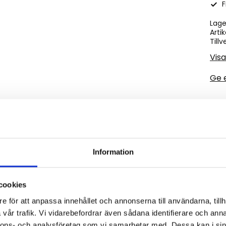
F
Lage
Artik
Tillv
Visa
Ge 
-2013. Matta med väldigt fin kvalité det är en diamantm
Information
cookies
e för att anpassa innehållet och annonserna till användarna, tillh
vår trafik. Vi vidarebefordrar även sådana identifierare och anna
nnons- och analysföretag som vi samarbetar med. Dessa kan i sin