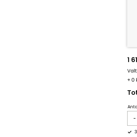
1 6
Val
+ 0
Tot
Anta
-
3