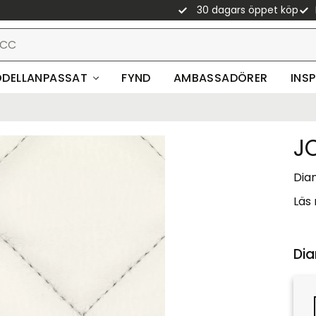
30 dagars öppet köp
DELLANPASSAT
FYND
AMBASSADÖRER
INS
J
Diam
Läs
Dia