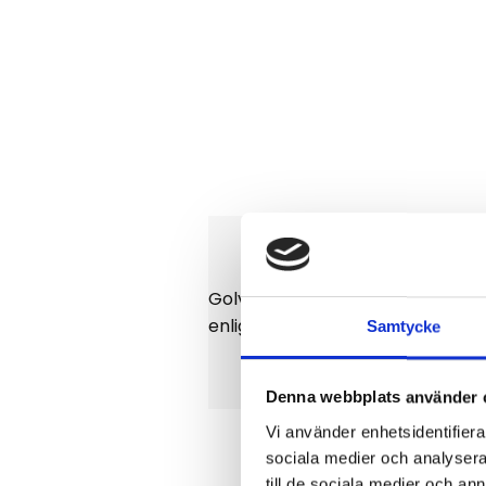
Golvmatta till JCB JS220LC 2007
enligt bild.
Samtycke
Denna webbplats använder 
Vi använder enhetsidentifierar
sociala medier och analysera 
till de sociala medier och a