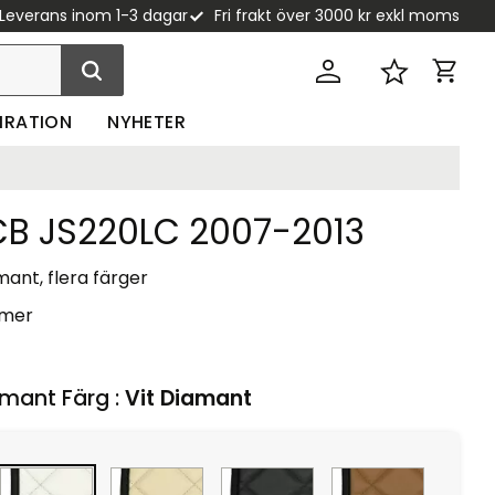
Leverans inom 1-3 dagar
Fri frakt över 3000 kr exkl moms
Kundva
Favoriter
PIRATION
NYHETER
CB JS220LC 2007-2013
ant, flera färger
 mer
mant Färg :
Vit Diamant