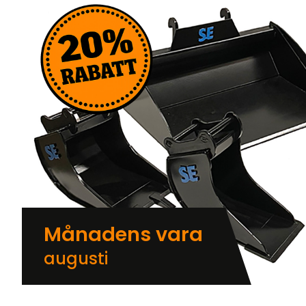
Månadens vara
augusti