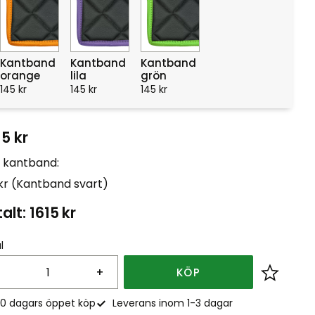
Kantband
Kantband
Kantband
orange
lila
grön
145
kr
145
kr
145
kr
15
kr
t kantband:
 kr (Kantband svart)
alt:
1615
kr
l
+
KÖP
Lägg till
0 dagars öppet köp
Leverans inom 1-3 dagar