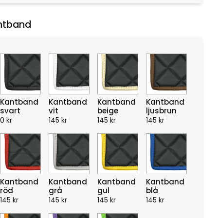
ntband
Kantband
Kantband
Kantband
Kantband
svart
vit
beige
ljusbrun
0
kr
145
kr
145
kr
145
kr
Kantband
Kantband
Kantband
Kantband
röd
grå
gul
blå
145
kr
145
kr
145
kr
145
kr