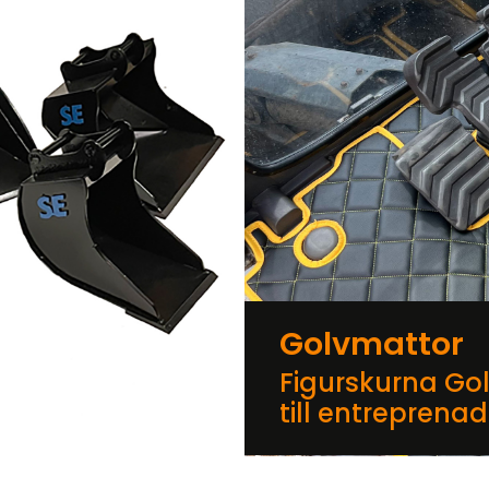
Golvmattor
Figurskurna Go
till entreprena