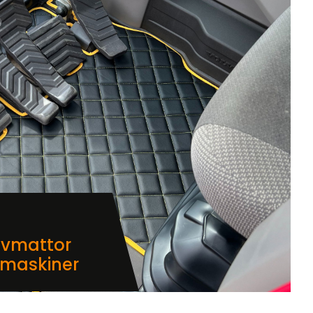
lvmattor
dmaskiner