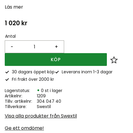
Läs mer
1 020
kr
Antal
-
+
KÖP
Lägg till
30 dagars öppet köp
Leverans inom 1-3 dagar
Fri frakt över 2000 kr
Lagerstatus
0 st i lager
Artikelnr
1209
Tillv. artikelnr
304 047 40
Tillverkare
Swextil
Visa alla produkter från Swextil
Ge ett omdöme!