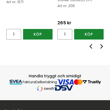
1571
208
265
kr
KÖP
KÖP
Handla tryggt och smidigt
Faktura
Delbetalning