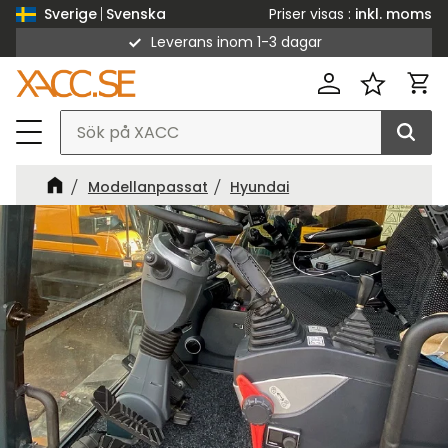
Priser visas
inkl. moms
Sverige
Svenska
Leverans inom 1-3 dagar
Meny
Kund
Favorit
Modellanpassat
Hyundai