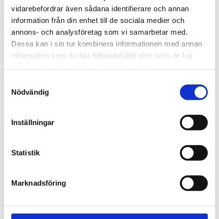
vidarebefordrar även sådana identifierare och annan
information från din enhet till de sociala medier och
annons- och analysföretag som vi samarbetar med.
Dessa kan i sin tur kombinera informationen med annan
Hyttbord till traktorn, den lilla detaljen som
information som du har tillhandahållit eller som de har
gör stor skillnad i vardagen
samlat in när du har använt deras tjänster.
S
Traktorhytten är för många mer än bara en plats där
arbetet utförs. Det är kontoret, fikarummet och ibland
Nödvändig
a
även lunchplatsen under långa arbetsdagar....
m
t
Inställningar
y
c
k
Statistik
e
s
Marknadsföring
v
a
l