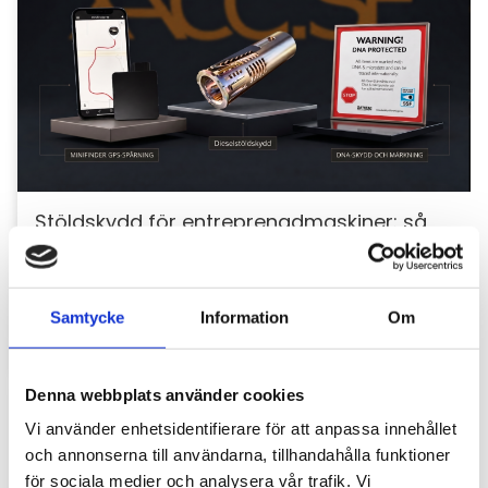
Stöldskydd för entreprenadmaskiner: så
skyddar du din maskin och utrustning
För entreprenörer är maskinerna hjärtat i
verksamheten. Därför är det viktigt att skydda dem
Samtycke
Information
Om
mot stölder och skador som kan orsaka kostsamma
avbrott....
Denna webbplats använder cookies
Vi använder enhetsidentifierare för att anpassa innehållet
och annonserna till användarna, tillhandahålla funktioner
för sociala medier och analysera vår trafik. Vi