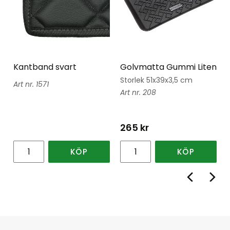
Kantband svart
Golvmatta Gummi Liten
Storlek 51x39x3,5 cm
1571
208
265
kr
KÖP
KÖP