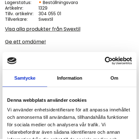
Lagerstatus
Beställningsvara
Artikelnr
1329
Tillv. artikelnr
304 055 01
Tillverkare
Swextil
Visa alla produkter från Swextil
Ge ett omdöme!
Golvmatta till Hitachi ZX85-225US-6. Matta med
väldigt fin kvalité det är en diamantmönstrad matta
Samtycke
Information
Om
med stoppning, enligt bild.
Denna webbplats använder cookies
Vi använder enhetsidentifierare för att anpassa innehållet
och annonserna till användarna, tillhandahålla funktioner
Omdömen
för sociala medier och analysera vår trafik. Vi
vidarebefordrar även sådana identifierare och annan