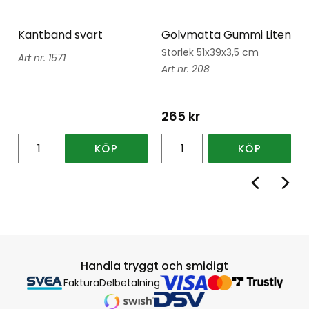
Kantband svart
Golvmatta Gummi Liten
Storlek 51x39x3,5 cm
1571
208
265
kr
KÖP
KÖP
Handla tryggt och smidigt
Faktura
Delbetalning