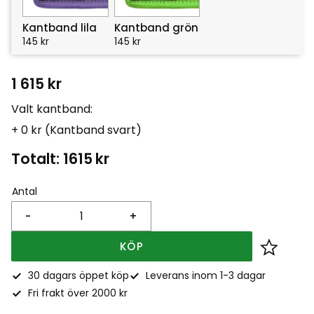
Kantband lila
Kantband grön
145
kr
145
kr
1 615
kr
Valt kantband:
+ 0 kr (Kantband svart)
Totalt:
1615
kr
Antal
-
+
KÖP
Lägg till
30 dagars öppet köp
Leverans inom 1-3 dagar
Fri frakt över 2000 kr