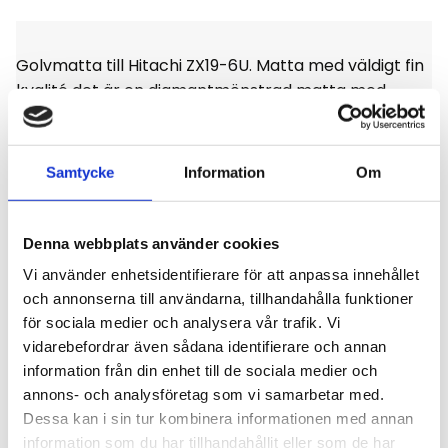
Golvmatta till Hitachi ZX19-6U. Matta med väldigt fin
kvalité det är en diamantmönstrad matta med
stoppning, enligt bild.
Samtycke
Information
Om
Omdömen
Denna webbplats använder cookies
Vi använder enhetsidentifierare för att anpassa innehållet
och annonserna till användarna, tillhandahålla funktioner
Du
för sociala medier och analysera vår trafik. Vi
vidarebefordrar även sådana identifierare och annan
Klicka på en stjärna för att sätta ditt betyg
information från din enhet till de sociala medier och
annons- och analysföretag som vi samarbetar med.
Dessa kan i sin tur kombinera informationen med annan
information som du har tillhandahållit eller som de har