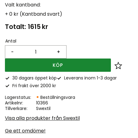
Valt kantband:
+ 0 kr (Kantband svart)
Totalt:
1615
kr
Antal
-
+
KÖP
Lägg till
30 dagars öppet köp
Leverans inom 1-3 dagar
Fri frakt över 2000 kr
Lagerstatus
Beställningsvara
Artikelnr
10366
Tillverkare
Swextil
Visa alla produkter från Swextil
Ge ett omdöme!