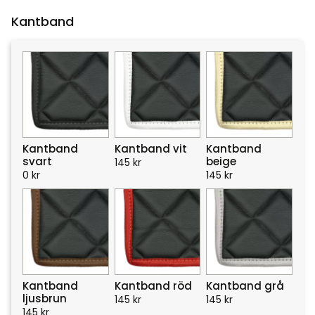
Kantband
Kantband
Kantband vit
Kantband
svart
beige
145
kr
0
kr
145
kr
Kantband
Kantband röd
Kantband grå
ljusbrun
145
kr
145
kr
145
kr