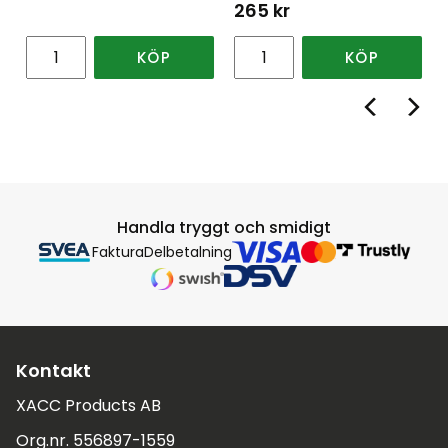
265
kr
KÖP
KÖP
Handla tryggt och smidigt
Faktura
Delbetalning
Kontakt
XACC Products AB
Org.nr. 556897-1559