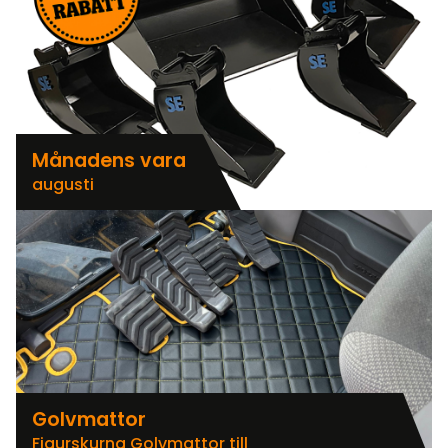
Månadens vara
augusti
Golvmattor
Figurskurna Golvmattor till