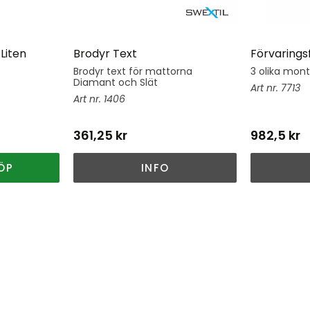
Liten
Brodyr Text
Förvarings
Brodyr text för mattorna
3 olika mon
Diamant och Slät
7713
1406
361,25
kr
982,5
kr
ÖP
INFO