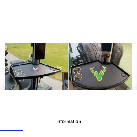
Hyttbord till traktorn, den lilla detaljen
som gör stor skillnad i vardagen
Information
Traktorhytten är för många mer än bara en plats där
arbetet utförs. Det är kontoret, fikarummet och ibland
även lunchplatsen under långa arbetsdagar....