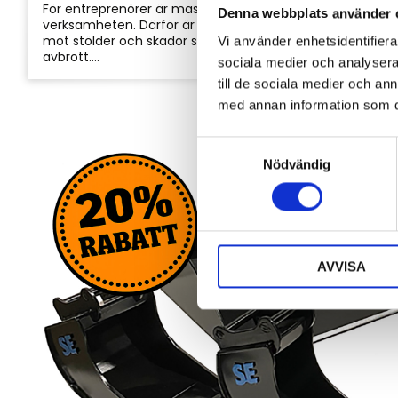
För entreprenörer är maskinerna hjärtat i
Denna webbplats använder 
verksamheten. Därför är det viktigt att skydda dem
mot stölder och skador som kan orsaka kostsamma
Vi använder enhetsidentifierar
avbrott....
sociala medier och analysera 
till de sociala medier och a
med annan information som du 
S
Nödvändig
a
m
t
y
c
AVVISA
k
e
s
v
a
l