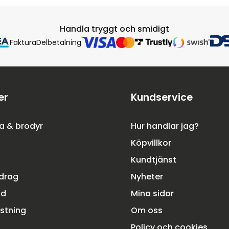
Handla tryggt och smidigt
Faktura
Delbetalning
er
Kundservice
a & brodyr
Hur handlar jag?
Köpvillkor
Kundtjänst
rdrag
Nyheter
dd
Mina sidor
ustning
Om oss
Policy och cookies