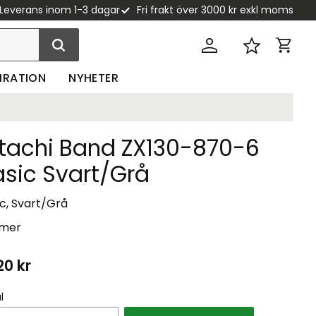
Leverans inom 1-3 dagar
Fri frakt över 3000 kr exkl moms
Kundva
Favoriter
PIRATION
NYHETER
itachi Band ZX130-870-6
asic Svart/Grå
c, Svart/Grå
 mer
20
kr
l