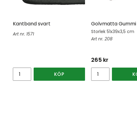
Kantband svart
Golvmatta Gummi 
Storlek 51x39x3,5 cm
1571
208
265
kr
KÖP
K