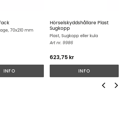
fack
Hörselskyddshållare Plast
Hj
Sugkopp
tage, 70x210 mm
Hj
su
Plast, Sugkopp eller kula
9986
623,75
kr
1 
INFO
INFO