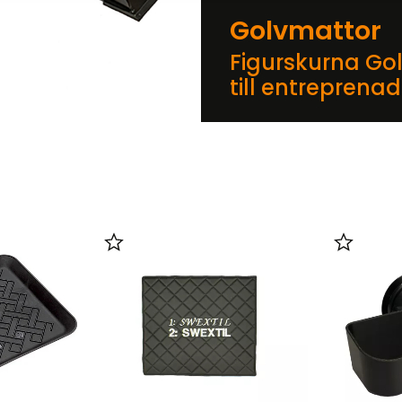
Golvmattor
Figurskurna Go
till entreprena
er
Lägg till i favoriter
Lägg till 