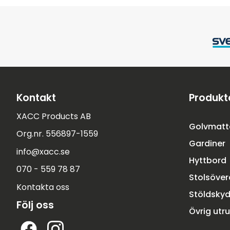
Kontakt
Produkt
XACC Products AB
Golvmatt
Org.nr. 556897-1559
Gardiner
info@xacc.se
Hyttbord
070 - 559 78 87
Stolsöve
Kontakta oss
Stöldsky
Följ oss
Övrig utr