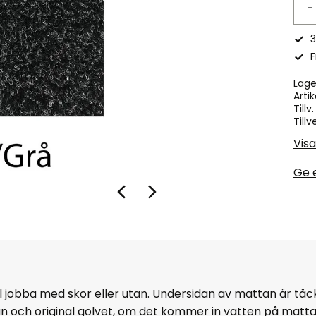
-
3
F
Lage
Artik
Tillv
Tillv
Visa
Ge 
ll jobba med skor eller utan. Undersidan av mattan är tä
an och original golvet, om det kommer in vatten på matt