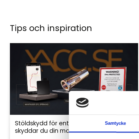
Tips och inspiration
Stöldskydd för entreprenadmaskiner: så
Samtycke
skyddar du din maskin och utrustning