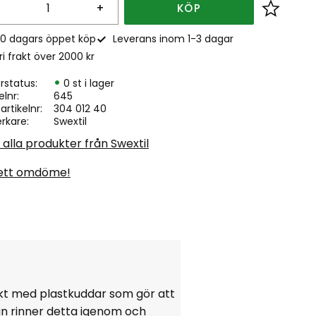
+
KÖP
Lägg till
0 dagars öppet köp
Leverans inom 1-3 dagar
ri frakt över 2000 kr
rstatus
0 st i lager
elnr
645
. artikelnr
304 012 40
erkare
Swextil
 alla produkter från Swextil
ett omdöme!
ckt med plastkuddar som gör att
an rinner detta igenom och