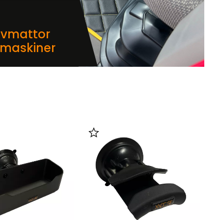
lvmattor
dmaskiner
i favoriter
Lägg till i favoriter