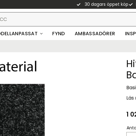
30 dagars öppet köp
DELLANPASSAT
FYND
AMBASSADÖRER
INS
H
B
Basi
Läs
1 0
Anta