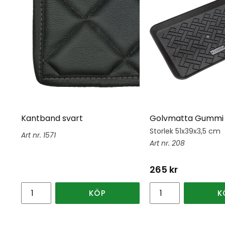
Kantband svart
Golvmatta Gummi 
Storlek 51x39x3,5 cm
1571
208
265
kr
KÖP
K