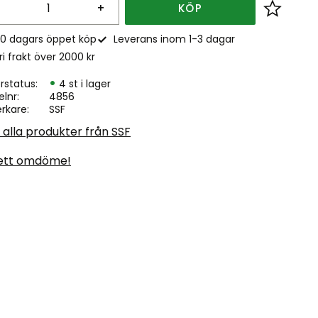
+
KÖP
Lägg till
0 dagars öppet köp
Leverans inom 1-3 dagar
ri frakt över 2000 kr
rstatus
4 st i lager
elnr
4856
erkare
SSF
 alla produkter från SSF
ett omdöme!