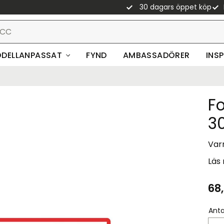
30 dagars öppet köp
DELLANPASSAT
FYND
AMBASSADÖRER
INS
F
3
Var
Läs
68
Anta