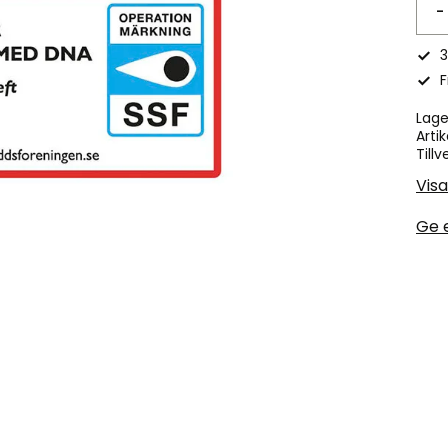
-
3
F
Lage
Artik
Tillv
Visa
Ge 