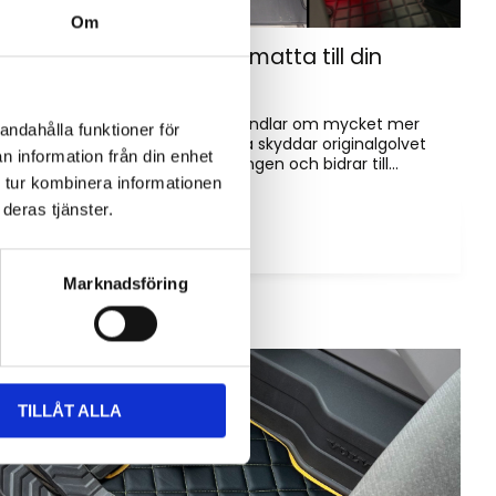
Om
Hur väljer du rätt golvmatta till din
entreprenadmaskin?
Golvmatta i maskinhytten handlar om mycket mer
andahålla funktioner för
än bara utseende. Rätt matta skyddar originalgolvet
n information från din enhet
mot slitage, förenklar rengöringen och bidrar till...
 tur kombinera informationen
deras tjänster.
Marknadsföring
TILLÅT ALLA