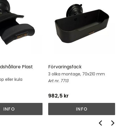
dshållare Plast
Förvaringsfack
Hj
3 olika montage, 70x210 mm
Hj
su
p eller kula
7713
982,5
kr
1 
INFO
INFO