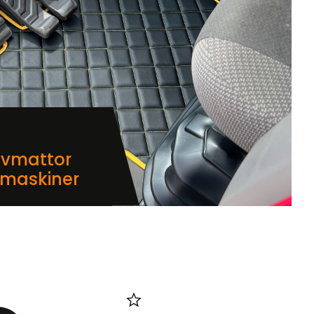
lvmattor
dmaskiner
i favoriter
Lägg till i favoriter