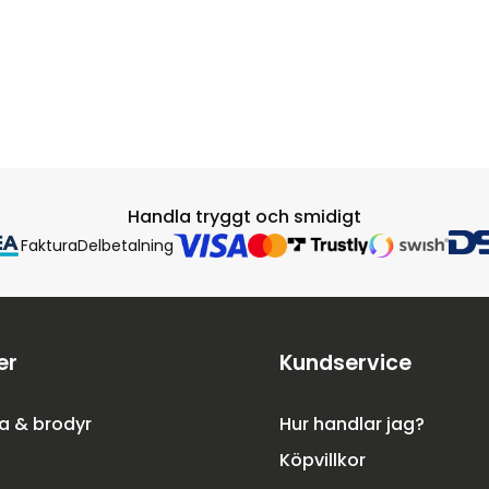
Handla tryggt och smidigt
Faktura
Delbetalning
er
Kundservice
a & brodyr
Hur handlar jag?
Köpvillkor