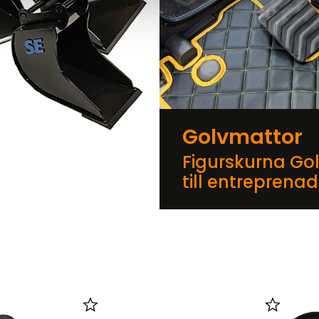
Golvmattor
Figurskurna Go
till entreprena
er
Lägg till i favoriter
Lägg till 