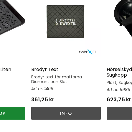
Liten
Brodyr Text
Hörselskyd
Sugkopp
Brodyr text för mattorna
Diamant och Slät
Plast, Sugkop
1406
9986
361,25
kr
623,75
kr
ÖP
INFO