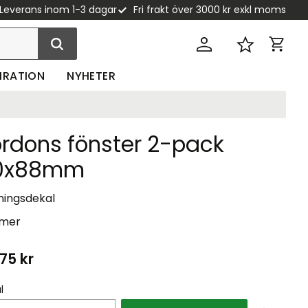
Leverans inom 1-3 dagar
Fri frakt över 3000 kr exkl moms
Kundva
Favoriter
PIRATION
NYHETER
ordons fönster 2-pack
0x88mm
ningsdekal
 mer
,75
kr
l