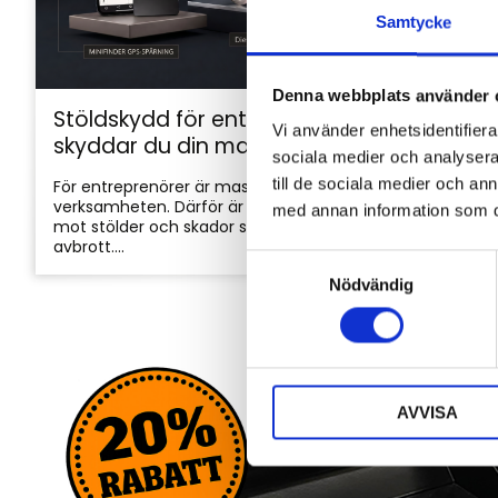
Samtycke
Denna webbplats använder 
Stöldskydd för entreprenadmaskiner: så
Vi använder enhetsidentifierar
skyddar du din maskin och utrustning
sociala medier och analysera 
till de sociala medier och a
För entreprenörer är maskinerna hjärtat i
verksamheten. Därför är det viktigt att skydda dem
med annan information som du 
mot stölder och skador som kan orsaka kostsamma
avbrott....
S
Nödvändig
a
m
t
y
c
AVVISA
k
e
s