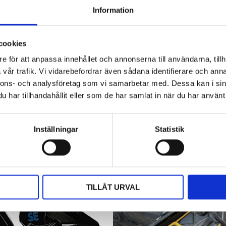
Information
Hyttbord till traktorn, den lilla detaljen
som gör stor skillnad i vardagen
cookies
Traktorhytten är för många mer än bara en plats där
e för att anpassa innehållet och annonserna till användarna, tillh
arbetet utförs. Det är kontoret, fikarummet och ibland
vår trafik. Vi vidarebefordrar även sådana identifierare och anna
även lunchplatsen under långa arbetsdagar....
nnons- och analysföretag som vi samarbetar med. Dessa kan i sin
har tillhandahållit eller som de har samlat in när du har använt 
Inställningar
Statistik
TILLÅT URVAL