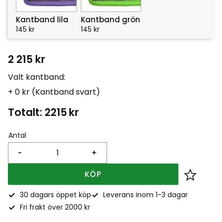
Kantband lila
Kantband grön
145
kr
145
kr
2 215
kr
Valt kantband:
+ 0 kr (Kantband svart)
Totalt:
2215
kr
Antal
-
+
KÖP
Lägg till
30 dagars öppet köp
Leverans inom 1-3 dagar
Fri frakt över 2000 kr