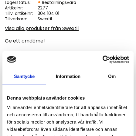
Lagerstatus
Beställningsvara
Artikelnr
2277
Tillv. artikelnr
304 104 01
Tillverkare
Swextil
Visa alla produkter från Swextil
Ge ett omdöme!
Golvmatta till Fendt 500 - 700 Vario serie 2015 -.
Matta med väldigt fin kvalité det är en
Samtycke
Information
Om
diamantmönstrad matta med stoppning, enligt bild.
Denna webbplats använder cookies
Vi använder enhetsidentifierare för att anpassa innehållet
och annonserna till användarna, tillhandahålla funktioner
Omdömen
för sociala medier och analysera vår trafik. Vi
vidarebefordrar även sådana identifierare och annan