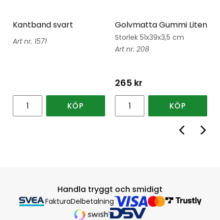
Kantband svart
Golvmatta Gummi Liten
Storlek 51x39x3,5 cm
1571
208
265
kr
KÖP
KÖP
Handla tryggt och smidigt
Faktura
Delbetalning