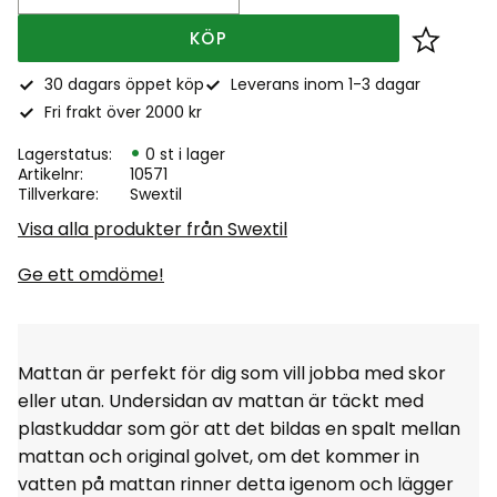
KÖP
Lägg till
30 dagars öppet köp
Leverans inom 1-3 dagar
Fri frakt över 2000 kr
Lagerstatus
0 st i lager
Artikelnr
10571
Tillverkare
Swextil
Visa alla produkter från Swextil
Ge ett omdöme!
Mattan är perfekt för dig som vill jobba med skor
eller utan. Undersidan av mattan är täckt med
plastkuddar som gör att det bildas en spalt mellan
mattan och original golvet, om det kommer in
vatten på mattan rinner detta igenom och lägger