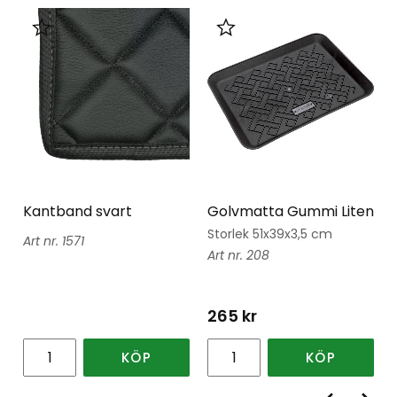
Lägg till i favoriter
Lägg till i favoriter
Kantband svart
Golvmatta Gummi Liten
Storlek 51x39x3,5 cm
1571
208
265
kr
KÖP
KÖP