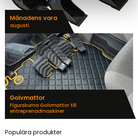
Månadens vara
augusti
Golvmattor
Figurskurna Golvmattor till
entreprenadmaskiner
Populära produkter