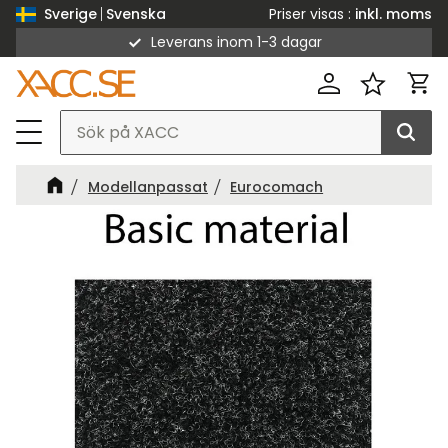
Priser visas
inkl. moms
Sverige
Svenska
Leverans inom 1-3 dagar
Meny
Kund
Favorit
Modellanpassat
Eurocomach