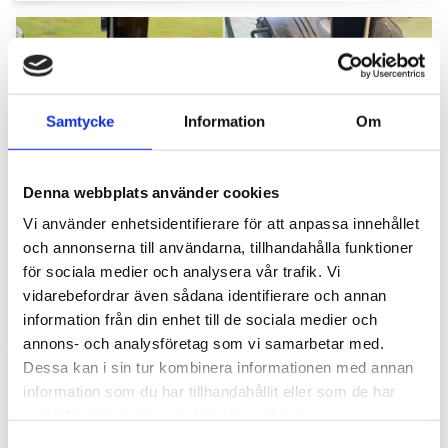
Samtycke
Information
Om
Denna webbplats använder cookies
Hyttbord till traktorn, den lilla detaljen som
Vi använder enhetsidentifierare för att anpassa innehållet
gör stor skillnad i vardagen
och annonserna till användarna, tillhandahålla funktioner
för sociala medier och analysera vår trafik. Vi
Traktorhytten är för många mer än bara en plats där
arbetet utförs. Det är kontoret, fikarummet och ibland
vidarebefordrar även sådana identifierare och annan
även lunchplatsen under långa arbetsdagar....
information från din enhet till de sociala medier och
annons- och analysföretag som vi samarbetar med.
Dessa kan i sin tur kombinera informationen med annan
information som du har tillhandahållit eller som de har
samlat in när du har använt deras tjänster.
S