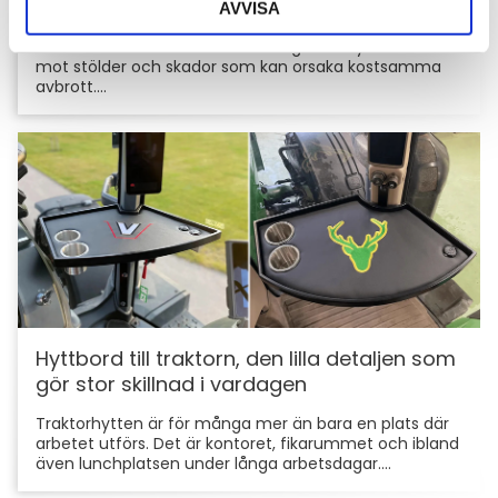
AVVISA
För entreprenörer är maskinerna hjärtat i
verksamheten. Därför är det viktigt att skydda dem
mot stölder och skador som kan orsaka kostsamma
avbrott....
Hyttbord till traktorn, den lilla detaljen som
gör stor skillnad i vardagen
Traktorhytten är för många mer än bara en plats där
arbetet utförs. Det är kontoret, fikarummet och ibland
även lunchplatsen under långa arbetsdagar....