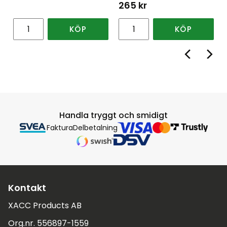
265
kr
KÖP
KÖP
Handla tryggt och smidigt
Faktura
Delbetalning
Kontakt
XACC Products AB
Org.nr. 556897-1559