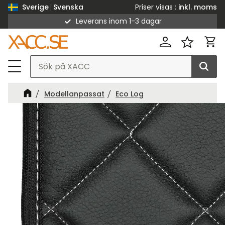
Priser visas
inkl. moms
Sverige
Svenska
Leverans inom 1-3 dagar
Meny
Kund
Favorit
Modellanpassat
Eco Log