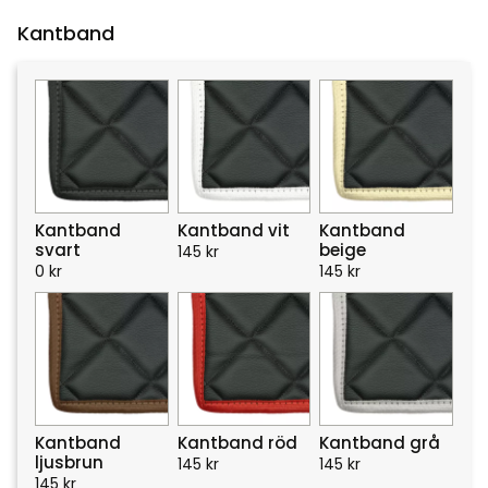
Kantband
Kantband
Kantband vit
Kantband
svart
beige
145
kr
0
kr
145
kr
Kantband
Kantband röd
Kantband grå
ljusbrun
145
kr
145
kr
145
kr