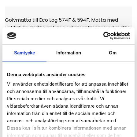
Golvmatta till Eco Log 574F & 594F. Matta med
väldigt fin kvalité det är en diamantmönstrad matta
med stoppning, enligt bild.
Samtycke
Information
Om
Omdömen
Denna webbplats använder cookies
Vi använder enhetsidentifierare för att anpassa innehållet
och annonserna till användarna, tillhandahålla funktioner
Du
för sociala medier och analysera vår trafik. Vi
vidarebefordrar även sådana identifierare och annan
Klicka på en stjärna för att sätta ditt betyg
information från din enhet till de sociala medier och
annons- och analysföretag som vi samarbetar med.
Dessa kan i sin tur kombinera informationen med annan
information som du har tillhandahållit eller som de har