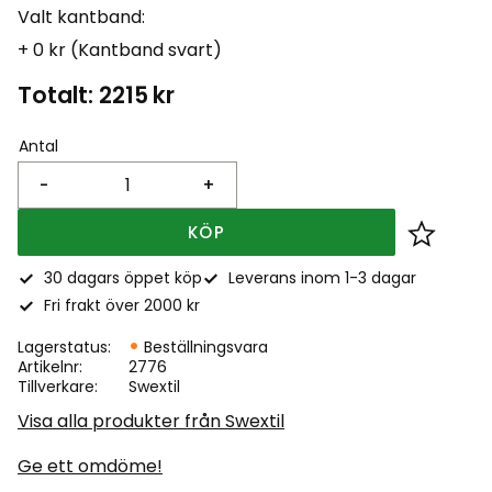
Valt kantband:
+ 0 kr (Kantband svart)
Totalt:
2215
kr
Antal
-
+
KÖP
Lägg till
30 dagars öppet köp
Leverans inom 1-3 dagar
Fri frakt över 2000 kr
Lagerstatus
Beställningsvara
Artikelnr
2776
Tillverkare
Swextil
Visa alla produkter från Swextil
Ge ett omdöme!