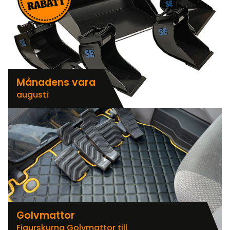
Månadens vara
augusti
Golvmattor
Figurskurna Golvmattor till