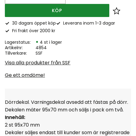
KÖP
Lägg till
30 dagars öppet köp
Leverans inom 1-3 dagar
Fri frakt över 2000 kr
Lagerstatus
4 st i lager
Artikelnr
4854
Tillverkare
SSF
Visa alla produkter från SSF
Ge ett omdöme!
Dörrdekal. Varningsdekal avsedd att fästas på dörr.
Dekalen mäter 95x70 mm och säljs i pack om två.
Innehåll:
2 st 95x70 mm
Dekaler säljes endast till kunder som är registrerade