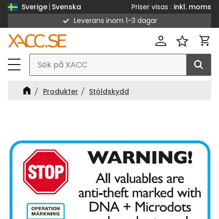
Priser visas
inkl. moms
Sverige
Svenska
Leverans inom 1-3 dagar
Meny
Kund
Favorit
Produkter
Stöldskydd