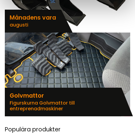
Månadens vara
augusti
Golvmattor
Figurskurna Golvmattor till
entreprenadmaskiner
Populära produkter