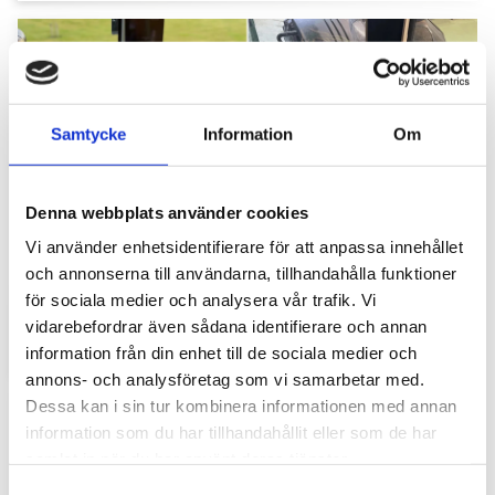
Samtycke
Information
Om
Denna webbplats använder cookies
Hyttbord till traktorn, den lilla detaljen som
Vi använder enhetsidentifierare för att anpassa innehållet
gör stor skillnad i vardagen
och annonserna till användarna, tillhandahålla funktioner
för sociala medier och analysera vår trafik. Vi
Traktorhytten är för många mer än bara en plats där
arbetet utförs. Det är kontoret, fikarummet och ibland
vidarebefordrar även sådana identifierare och annan
även lunchplatsen under långa arbetsdagar....
information från din enhet till de sociala medier och
annons- och analysföretag som vi samarbetar med.
Dessa kan i sin tur kombinera informationen med annan
information som du har tillhandahållit eller som de har
samlat in när du har använt deras tjänster.
S