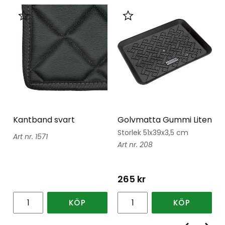
Lägg till i favoriter
Lägg till i favoriter
Kantband svart
Golvmatta Gummi Liten
Storlek 51x39x3,5 cm
1571
208
265
kr
KÖP
KÖP