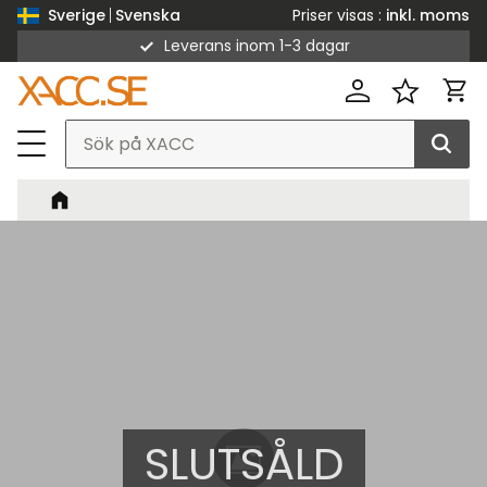
Priser visas
inkl. moms
Sverige
Svenska
Leverans inom 1-3 dagar
Meny
Kund
Favorit
SLUTSÅLD