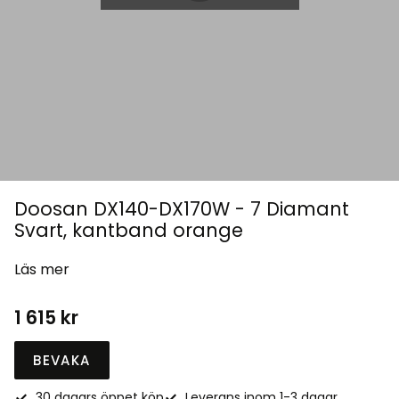
Doosan DX140-DX170W - 7 Diamant
Svart, kantband orange
Läs mer
1 615
kr
BEVAKA
30 dagars öppet köp
Leverans inom 1-3 dagar