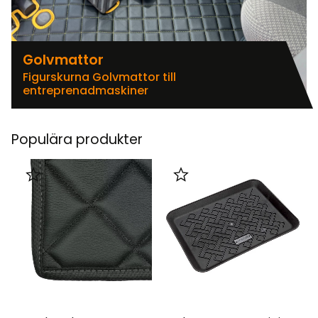
Golvmattor
Figurskurna Golvmattor till
entreprenadmaskiner
Populära produkter
Lägg till i favoriter
Lägg till i favoriter