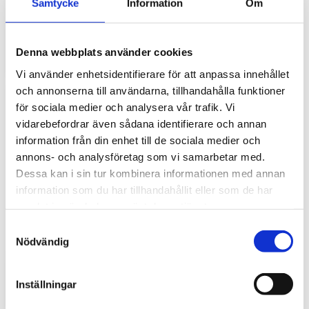
Samtycke
Information
Om
gör stor skillnad i vardagen
Traktorhytten är för många mer än bara en plats där
arbetet utförs. Det är kontoret, fikarummet och ibland
Denna webbplats använder cookies
även lunchplatsen under långa arbetsdagar....
Vi använder enhetsidentifierare för att anpassa innehållet
och annonserna till användarna, tillhandahålla funktioner
för sociala medier och analysera vår trafik. Vi
vidarebefordrar även sådana identifierare och annan
information från din enhet till de sociala medier och
annons- och analysföretag som vi samarbetar med.
Dessa kan i sin tur kombinera informationen med annan
information som du har tillhandahållit eller som de har
samlat in när du har använt deras tjänster.
Hur väljer du rätt golvmatta till din
S
entreprenadmaskin?
Nödvändig
a
m
Golvmatta i maskinhytten handlar om mycket mer än
t
bara utseende. Rätt matta skyddar originalgolvet mot
Inställningar
slitage, förenklar rengöringen och bidrar till...
y