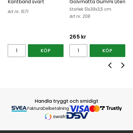
Kantband svart
Golvmatta Gummi Liten
Storlek 51x39x3,5 cm
1571
208
265
kr
KÖP
KÖP
Handla tryggt och smidigt
Faktura
Delbetalning