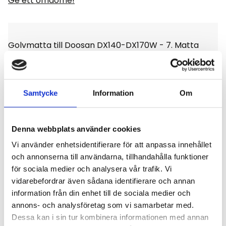
Ge ett omdöme!
Golvmatta till Doosan DX140-DX170W - 7. Matta
med väldigt fin kvalité det är en diamantmönstrad
matta med stoppning, enligt bild.
Samtycke
Information
Om
Denna webbplats använder cookies
Omdömen
Vi använder enhetsidentifierare för att anpassa innehållet
och annonserna till användarna, tillhandahålla funktioner
Du
för sociala medier och analysera vår trafik. Vi
vidarebefordrar även sådana identifierare och annan
Klicka på en stjärna för att sätta ditt betyg
information från din enhet till de sociala medier och
annons- och analysföretag som vi samarbetar med.
Dessa kan i sin tur kombinera informationen med annan