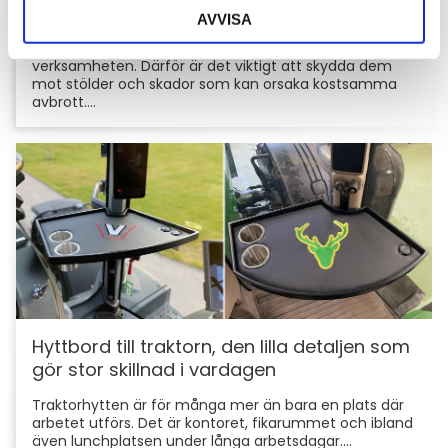
skyddar du din maskin och utrustning
AVVISA
För entreprenörer är maskinerna hjärtat i
verksamheten. Därför är det viktigt att skydda dem
mot stölder och skador som kan orsaka kostsamma
avbrott....
Hyttbord till traktorn, den lilla detaljen som
gör stor skillnad i vardagen
Traktorhytten är för många mer än bara en plats där
arbetet utförs. Det är kontoret, fikarummet och ibland
även lunchplatsen under långa arbetsdagar....