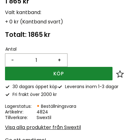
1 865
kr
Valt kantband:
+ 0 kr (Kantband svart)
Totalt:
1865
kr
Antal
-
+
KÖP
Lägg till
30 dagars öppet köp
Leverans inom 1-3 dagar
Fri frakt över 2000 kr
Lagerstatus
Beställningsvara
Artikelnr
4824
Tillverkare
Swextil
Visa alla produkter från Swextil