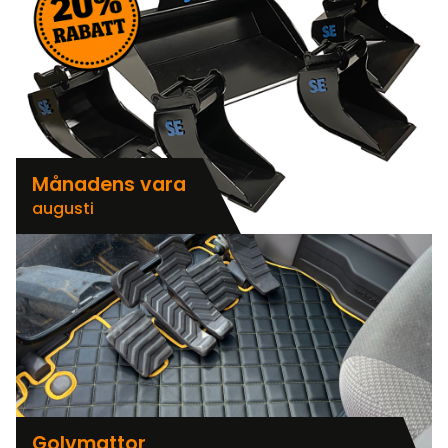
Månadens vara
augusti
Golvmattor