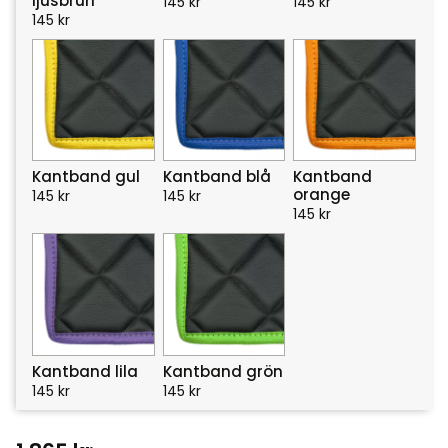
ljusbrun
145
kr
145
kr
145
kr
Kantband gul
Kantband blå
Kantband
orange
145
kr
145
kr
145
kr
Kantband lila
Kantband grön
145
kr
145
kr