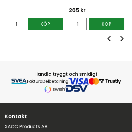
265
kr
KÖP
KÖP
Handla tryggt och smidigt
Faktura
Delbetalning
Kontakt
XACC Products AB