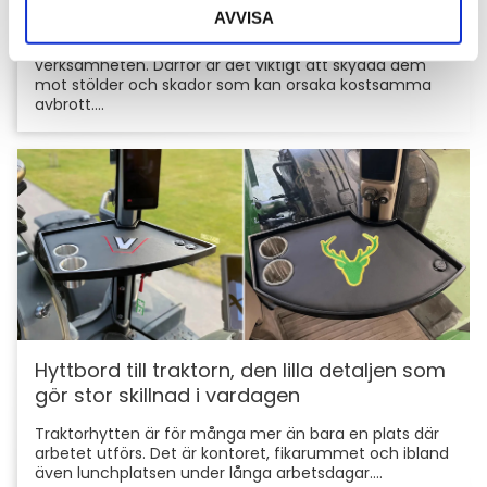
skyddar du din maskin och utrustning
AVVISA
För entreprenörer är maskinerna hjärtat i
verksamheten. Därför är det viktigt att skydda dem
mot stölder och skador som kan orsaka kostsamma
avbrott....
Hyttbord till traktorn, den lilla detaljen som
gör stor skillnad i vardagen
Traktorhytten är för många mer än bara en plats där
arbetet utförs. Det är kontoret, fikarummet och ibland
även lunchplatsen under långa arbetsdagar....