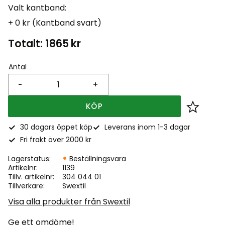
Valt kantband:
+ 0 kr (Kantband svart)
Totalt:
1865
kr
Antal
-
+
KÖP
Lägg till
30 dagars öppet köp
Leverans inom 1-3 dagar
Fri frakt över 2000 kr
Lagerstatus
Beställningsvara
Artikelnr
1139
Tillv. artikelnr
304 044 01
Tillverkare
Swextil
Visa alla produkter från Swextil
Ge ett omdöme!