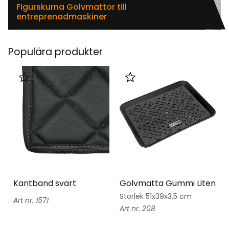
Figurskurna Golvmattor till
entreprenadmaskiner
Populära produkter
Lägg till i favoriter
Lägg till i favoriter
Kantband svart
Golvmatta Gummi Liten
Storlek 51x39x3,5 cm
1571
208