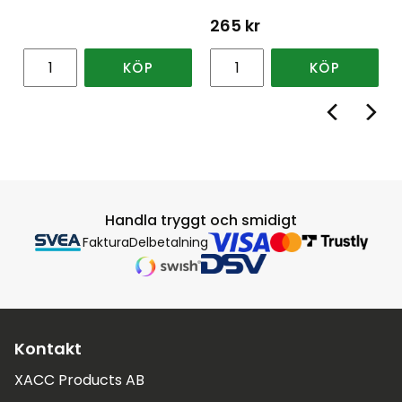
265
kr
KÖP
KÖP
Handla tryggt och smidigt
Faktura
Delbetalning
Kontakt
XACC Products AB