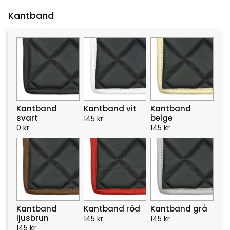
Kantband
Kantband
Kantband vit
Kantband
svart
beige
145
kr
0
kr
145
kr
Kantband
Kantband röd
Kantband grå
ljusbrun
145
kr
145
kr
145
kr