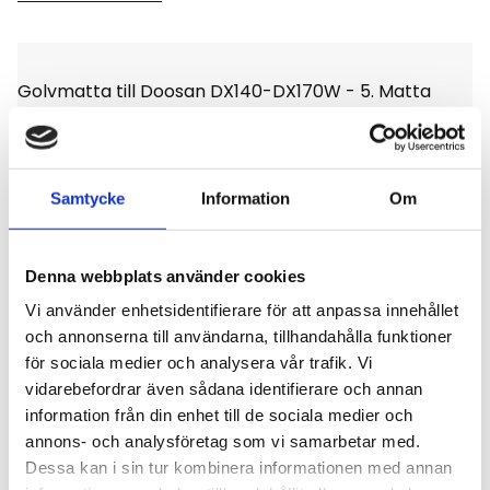
Golvmatta till Doosan DX140-DX170W - 5. Matta
med väldigt fin kvalité det är en diamantmönstrad
matta med stoppning, enligt bild.
Samtycke
Information
Om
Denna webbplats använder cookies
Omdömen
Vi använder enhetsidentifierare för att anpassa innehållet
och annonserna till användarna, tillhandahålla funktioner
Du
för sociala medier och analysera vår trafik. Vi
vidarebefordrar även sådana identifierare och annan
Klicka på en stjärna för att sätta ditt betyg
information från din enhet till de sociala medier och
annons- och analysföretag som vi samarbetar med.
Dessa kan i sin tur kombinera informationen med annan