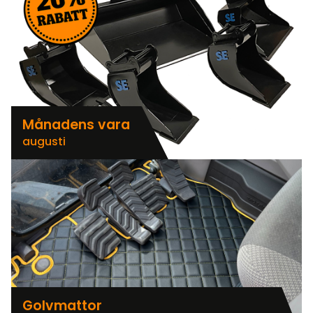
Månadens vara
augusti
Golvmattor