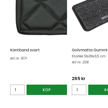
Kantband svart
Golvmatta Gummi 
Storlek 51x39x3,5 cm
1571
208
265
kr
KÖP
K