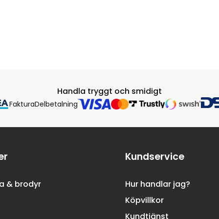
Handla tryggt och smidigt
Faktura
Delbetalning
er
Kundservice
a & brodyr
Hur handlar jag?
Köpvillkor
Kundtjänst