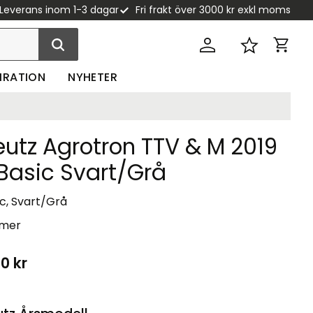
Leverans inom 1-3 dagar
Fri frakt över 3000 kr exkl moms
Kundva
Favoriter
PIRATION
NYHETER
utz Agrotron TTV & M 2019
Basic Svart/Grå
c, Svart/Grå
 mer
70
kr