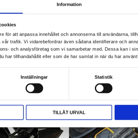
Information
Hyttbord till traktorn, den lilla detaljen
som gör stor skillnad i vardagen
cookies
Traktorhytten är för många mer än bara en plats där
arbetet utförs. Det är kontoret, fikarummet och ibland
e för att anpassa innehållet och annonserna till användarna, tillh
även lunchplatsen under långa arbetsdagar....
vår trafik. Vi vidarebefordrar även sådana identifierare och anna
nnons- och analysföretag som vi samarbetar med. Dessa kan i sin
har tillhandahållit eller som de har samlat in när du har använt 
Inställningar
Statistik
TILLÅT URVAL