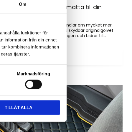
Om
Hur väljer du rätt golvmatta till din
entreprenadmaskin?
Golvmatta i maskinhytten handlar om mycket mer
än bara utseende. Rätt matta skyddar originalgolvet
andahålla funktioner för
mot slitage, förenklar rengöringen och bidrar till...
n information från din enhet
 tur kombinera informationen
deras tjänster.
Marknadsföring
TILLÅT ALLA