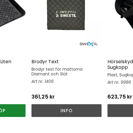
Liten
Brodyr Text
Hörselskyd
Sugkopp
Brodyr text för mattorna
Diamant och Slät
Plast, Sugkop
1406
9986
361,25
kr
623,75
kr
ÖP
INFO