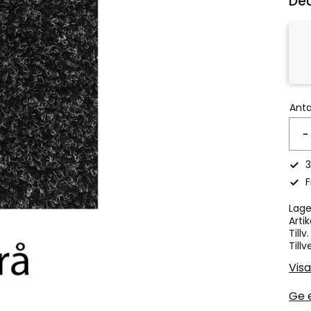
Deu
Anta
-
3
F
Lage
Artik
Tillv
Tillv
Visa
Ge 