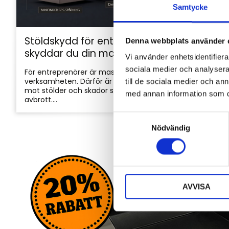
Samtycke
Stöldskydd för entreprenadmaskiner: så
Denna webbplats använder 
skyddar du din maskin och utrustning
Vi använder enhetsidentifierar
sociala medier och analysera 
För entreprenörer är maskinerna hjärtat i
verksamheten. Därför är det viktigt att skydda dem
till de sociala medier och a
mot stölder och skador som kan orsaka kostsamma
med annan information som du 
avbrott....
S
Nödvändig
a
m
t
y
c
AVVISA
k
e
s
v