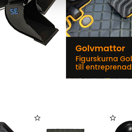
Golvmattor
Figurskurna Go
till entreprena
er
Lägg till i favoriter
Lägg till 