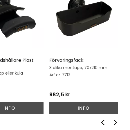
dshållare Plast
Förvaringsfack
Hj
3 olika montage, 70x210 mm
Hj
su
p eller kula
7713
982,5
kr
1 
INFO
INFO