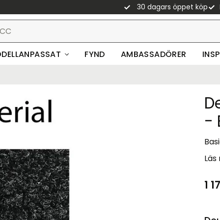
30 dagars öppet köp
DELLANPASSAT
FYND
AMBASSADÖRER
INS
De
- 
Basi
Läs
1 1