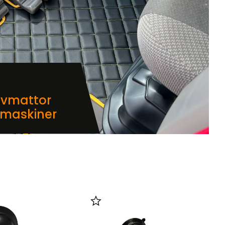
lvmattor
dmaskiner
i favoriter
Lägg till i favoriter