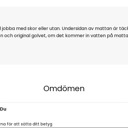
ll jobba med skor eller utan. Undersidan av mattan är tä
an och original golvet, om det kommer in vatten på matt
Omdömen
Du
rna för att sätta ditt betyg