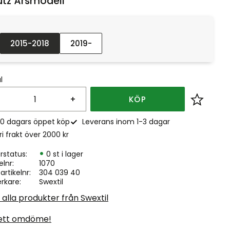
tz Årsmodell :
2015-2018
2019-
l
+
KÖP
Lägg till
0 dagars öppet köp
Leverans inom 1-3 dagar
ri frakt över 2000 kr
rstatus
0 st i lager
elnr
1070
. artikelnr
304 039 40
erkare
Swextil
 alla produkter från Swextil
ett omdöme!