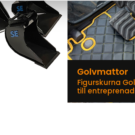
Golvmattor
Figurskurna Go
till entreprena