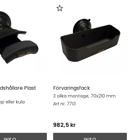
i favoriter
Lägg till i favoriter
dshållare Plast
Förvaringsfack
Hj
3 olika montage, 70x210 mm
Hj
su
p eller kula
7713
982,5
kr
1 
INFO
INFO