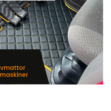
lvmattor
dmaskiner