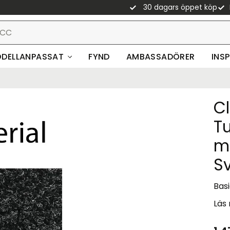
30 dagars öppet köp
DELLANPASSAT
FYND
AMBASSADÖRER
INS
Cl
T
m
S
Basi
Läs