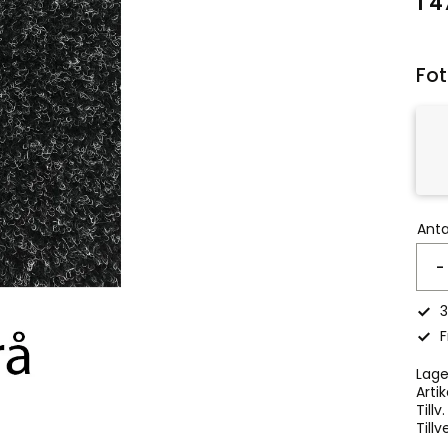
1 4
Fot
Anta
-
3
F
Lage
Artik
Tillv
Tillv