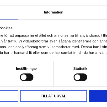
Information
Hyttbord till traktorn, den lilla detaljen
som gör stor skillnad i vardagen
cookies
e för att anpassa innehållet och annonserna till användarna, tillh
Traktorhytten är för många mer än bara en plats där
vår trafik. Vi vidarebefordrar även sådana identifierare och anna
arbetet utförs. Det är kontoret, fikarummet och ibland
även lunchplatsen under långa arbetsdagar....
nnons- och analysföretag som vi samarbetar med. Dessa kan i sin
har tillhandahållit eller som de har samlat in när du har använt 
Inställningar
Statistik
TILLÅT URVAL