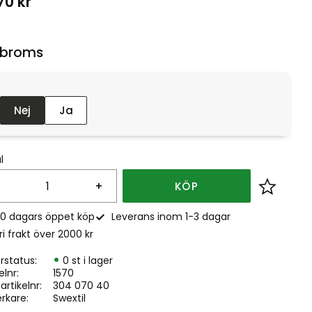
70
kr
broms :
Nej
Ja
l
+
KÖP
Lägg till
0 dagars öppet köp
Leverans inom 1-3 dagar
ri frakt över 2000 kr
rstatus
0 st i lager
elnr
1570
. artikelnr
304 070 40
erkare
Swextil