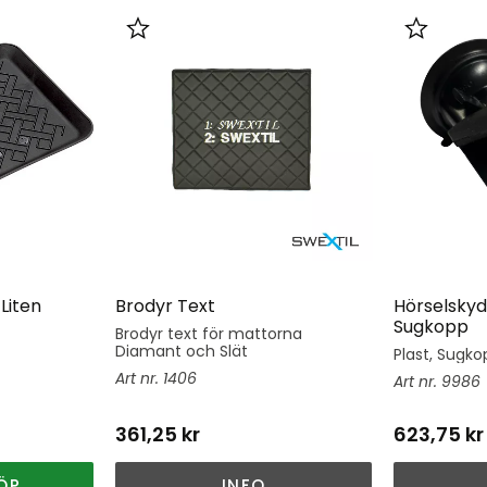
er
Lägg till i favoriter
Lägg till 
Liten
Brodyr Text
Hörselskyd
Sugkopp
Brodyr text för mattorna
Diamant och Slät
Plast, Sugkop
1406
9986
361,25
kr
623,75
kr
ÖP
INFO