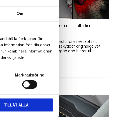
Om
Hur väljer du rätt golvmatta till din
entreprenadmaskin?
andahålla funktioner för
Golvmatta i maskinhytten handlar om mycket mer
n information från din enhet
än bara utseende. Rätt matta skyddar originalgolvet
mot slitage, förenklar rengöringen och bidrar till...
 tur kombinera informationen
deras tjänster.
Marknadsföring
TILLÅT ALLA