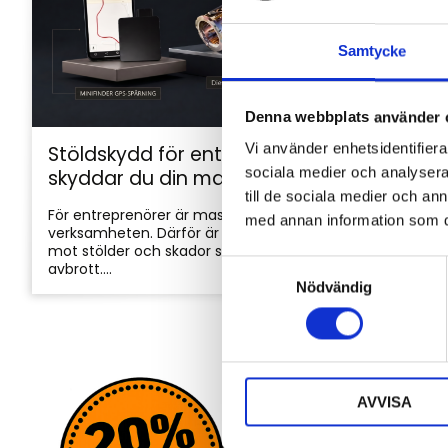
Samtycke
Denna webbplats använder 
Vi använder enhetsidentifierar
Stöldskydd för entreprenadmaskiner: så
sociala medier och analysera 
skyddar du din maskin och utrustning
till de sociala medier och a
För entreprenörer är maskinerna hjärtat i
med annan information som du 
verksamheten. Därför är det viktigt att skydda dem
mot stölder och skador som kan orsaka kostsamma
S
avbrott....
Nödvändig
a
m
t
y
c
AVVISA
k
e