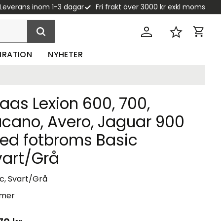
Leverans inom 1-3 dagar
Fri frakt över 3000 kr exkl moms
Kundva
Favoriter
PIRATION
NYHETER
aas Lexion 600, 700,
ucano, Avero, Jaguar 900
ed fotbroms Basic
vart/Grå
c, Svart/Grå
 mer