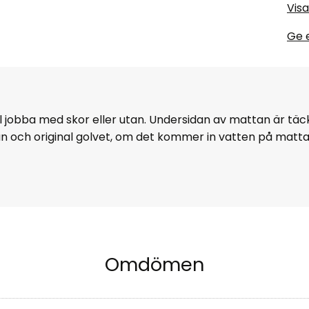
Visa
Ge 
ll jobba med skor eller utan. Undersidan av mattan är tä
an och original golvet, om det kommer in vatten på matt
Omdömen