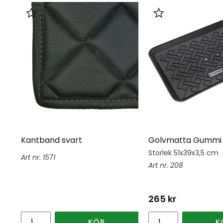
Lägg till i favoriter
Lägg till i favorit
Kantband svart
Golvmatta Gummi 
Storlek 51x39x3,5 cm
1571
208
265
kr
KÖP
K