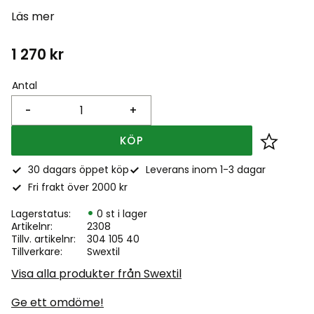
Läs mer
1 270
kr
Antal
-
+
KÖP
Lägg till
30 dagars öppet köp
Leverans inom 1-3 dagar
Fri frakt över 2000 kr
Lagerstatus
0 st i lager
Artikelnr
2308
Tillv. artikelnr
304 105 40
Tillverkare
Swextil
Visa alla produkter från Swextil
Ge ett omdöme!