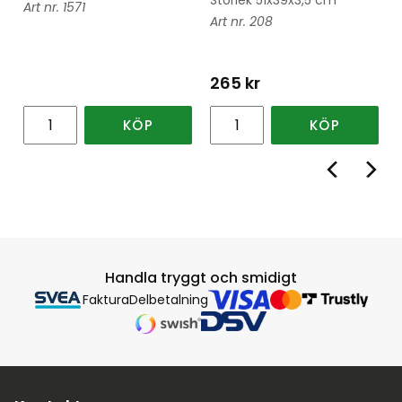
1571
208
265
kr
KÖP
KÖP
Handla tryggt och smidigt
Faktura
Delbetalning