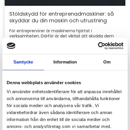
Stöldskydd för entreprenadmaskiner: så
skyddar du din maskin och utrustning
För entreprenörer är maskinerna hjärtat i
verksamheten. Därför är det viktigt att skydda dem
mot stölder och skador som kan orsaka kostsamma
avbrott....
Samtycke
Information
Om
Denna webbplats använder cookies
Vi använder enhetsidentifierare för att anpassa innehållet
och annonserna till användarna, tillhandahålla funktioner
för sociala medier och analysera vår trafik. Vi
vidarebefordrar även sådana identifierare och annan
Hyttbord till traktorn, den lilla detaljen som
information från din enhet till de sociala medier och
gör stor skillnad i vardagen
annons- och analysföretag som vi samarbetar med.