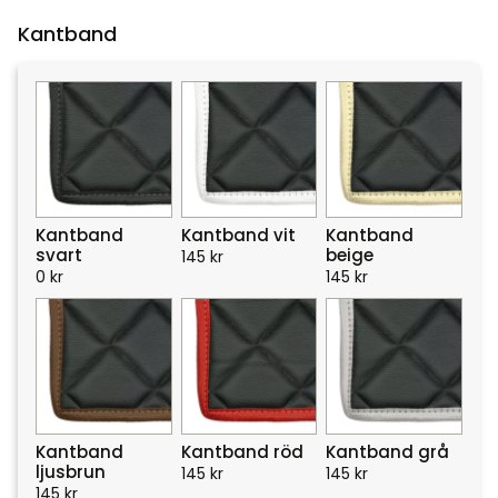
Kantband
Kantband
Kantband vit
Kantband
svart
beige
145
kr
0
kr
145
kr
Kantband
Kantband röd
Kantband grå
ljusbrun
145
kr
145
kr
145
kr