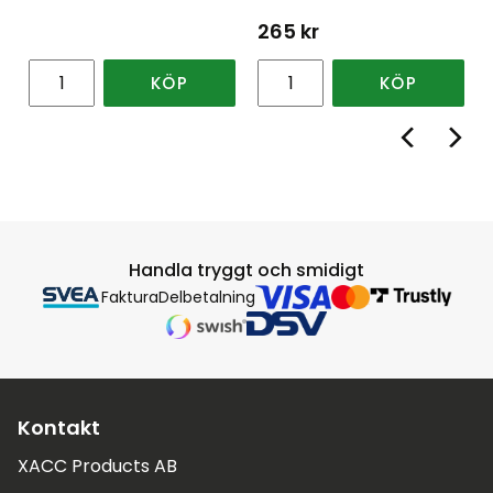
265
kr
KÖP
KÖP
Handla tryggt och smidigt
Faktura
Delbetalning
Kontakt
XACC Products AB