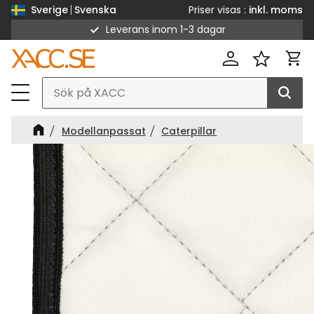
Priser visas
inkl. moms
Sverige
Svenska
Fri frakt över 3000 kr exkl moms
Leverans inom 1-3 dagar
Meny
Kund
Favorit
Modellanpassat
Caterpillar