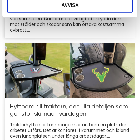
skyddar du din maskin och utrustning
AVVISA
För entreprenörer är maskinerna hjärtat i
verksamheten. Därför är det viktigt att skydda dem
mot stölder och skador som kan orsaka kostsamma
avbrott....
Hyttbord till traktorn, den lilla detaljen som
gör stor skillnad i vardagen
Traktorhytten är för många mer än bara en plats där
arbetet utförs. Det är kontoret, fikarummet och ibland
även lunchplatsen under långa arbetsdagar....