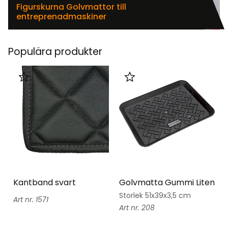
Figurskurna Golvmattor till
entreprenadmaskiner
Populära produkter
Lägg till i favoriter
Lägg till i favoriter
Kantband svart
Golvmatta Gummi Liten
Storlek 51x39x3,5 cm
1571
208