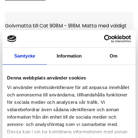
Golvmatta till Cat 908M - 918M. Matta med väldigt
fin kvalité det är en diamantmönstrad matta med
stoppning, enligt bild.
Samtycke
Information
Om
Denna webbplats använder cookies
Omdömen
Vi använder enhetsidentifierare för att anpassa innehållet
och annonserna till användarna, tillhandahålla funktioner
Du
för sociala medier och analysera vår trafik. Vi
vidarebefordrar även sådana identifierare och annan
Klicka på en stjärna för att sätta ditt betyg
information från din enhet till de sociala medier och
annons- och analysföretag som vi samarbetar med.
Dessa kan i sin tur kombinera informationen med annan