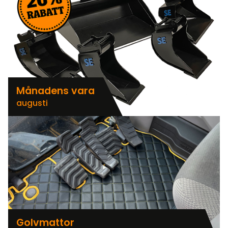
Månadens vara
augusti
Golvmattor