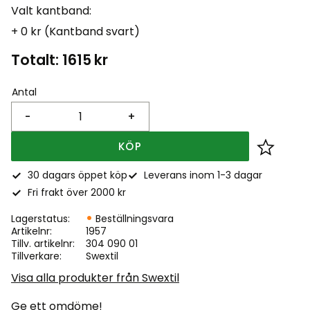
Valt kantband:
+ 0 kr (Kantband svart)
Totalt:
1615
kr
Antal
-
+
KÖP
Lägg till
30 dagars öppet köp
Leverans inom 1-3 dagar
Fri frakt över 2000 kr
Lagerstatus
Beställningsvara
Artikelnr
1957
Tillv. artikelnr
304 090 01
Tillverkare
Swextil
Visa alla produkter från Swextil
Ge ett omdöme!