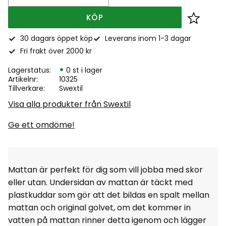
KÖP
Lägg till
30 dagars öppet köp
Leverans inom 1-3 dagar
Fri frakt över 2000 kr
Lagerstatus
0 st i lager
Artikelnr
10325
Tillverkare
Swextil
Visa alla produkter från Swextil
Ge ett omdöme!
Mattan är perfekt för dig som vill jobba med skor
eller utan. Undersidan av mattan är täckt med
plastkuddar som gör att det bildas en spalt mellan
mattan och original golvet, om det kommer in
vatten på mattan rinner detta igenom och lägger