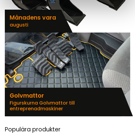
Månadens vara
augusti
Golvmattor
Figurskurna Golvmattor till
entreprenadmaskiner
Populära produkter