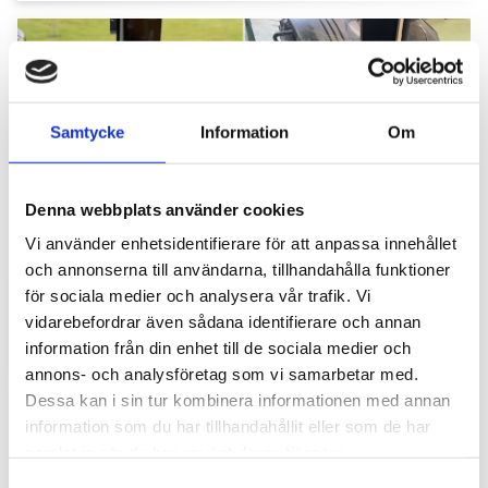
Samtycke
Information
Om
Denna webbplats använder cookies
Hyttbord till traktorn, den lilla detaljen som
Vi använder enhetsidentifierare för att anpassa innehållet
gör stor skillnad i vardagen
och annonserna till användarna, tillhandahålla funktioner
för sociala medier och analysera vår trafik. Vi
Traktorhytten är för många mer än bara en plats där
arbetet utförs. Det är kontoret, fikarummet och ibland
vidarebefordrar även sådana identifierare och annan
även lunchplatsen under långa arbetsdagar....
information från din enhet till de sociala medier och
annons- och analysföretag som vi samarbetar med.
Dessa kan i sin tur kombinera informationen med annan
information som du har tillhandahållit eller som de har
samlat in när du har använt deras tjänster.
S