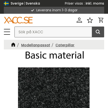
Priser visas
inkl. moms
Sverige
Svenska
Leverans inom 1-3 dagar
Meny
Kund
Favorit
Modellanpassat
Caterpillar