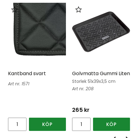
Lägg till i favoriter
Lägg till i favoriter
Kantband svart
Golvmatta Gummi Liten
Storlek 51x39x3,5 cm
1571
208
265
kr
KÖP
KÖP